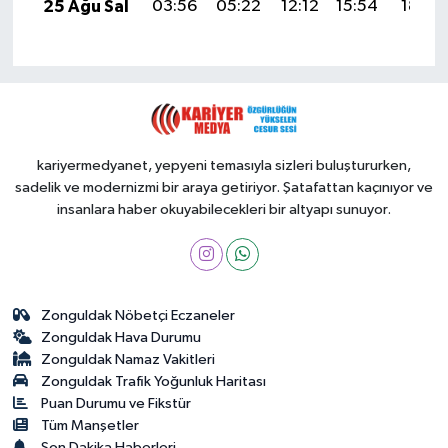
25 Ağu Sal
03:56
05:22
12:12
15:54
18:52
kariyermedyanet, yepyeni temasıyla sizleri buluştururken,
sadelik ve modernizmi bir araya getiriyor. Şatafattan kaçınıyor ve
insanlara haber okuyabilecekleri bir altyapı sunuyor.
Zonguldak Nöbetçi Eczaneler
Zonguldak Hava Durumu
Zonguldak Namaz Vakitleri
Zonguldak Trafik Yoğunluk Haritası
Puan Durumu ve Fikstür
Tüm Manşetler
Son Dakika Haberleri