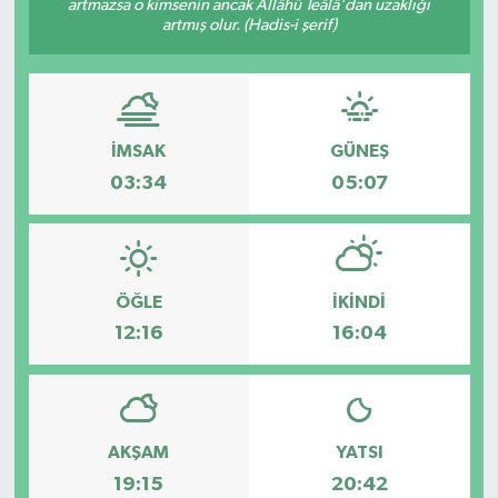
artmazsa o kimsenin ancak Allâhü Teâlâ'dan uzaklığı
artmış olur. (Hadis-i şerif)
Özel
Mesaj
İMSAK
GÜNEŞ
Dergim
03:34
05:07
Ulusal
ÖĞLE
İKINDI
12:16
16:04
AKŞAM
YATSI
19:15
20:42