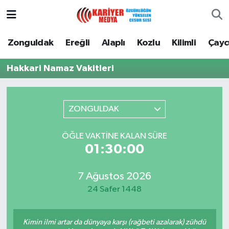
Zonguldak
Zonguldak Nöbetçi Eczaneler
Zonguldak
Ereğli
Alaplı
Kozlu
Kilimli
Çay
Ereğli
Zonguldak Hava Durumu
Hakkari Namaz Vakitleri
Alaplı
Zonguldak Namaz Vakitleri
ZONGULDAK
Kozlu
Zonguldak Trafik Yoğunluk Haritası
ÖĞLE VAKTINE KALAN SÜRE
Kilimli
Puan Durumu ve Fikstür
01:30:00
Çaycuma
Tüm Manşetler
7 Ağustos 2026
24 Safer 1448
Gökçebey
Son Dakika Haberleri
Devrek
Haber Arşivi
Kimin ilmi artar da dünyaya karşı (rağbeti azalarak) zühdü