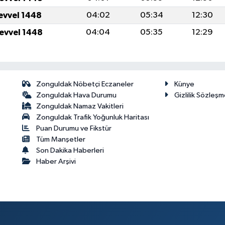
levvel 1448
04:02
05:34
12:30
levvel 1448
04:04
05:35
12:29
Zonguldak Nöbetçi Eczaneler
Künye
Zonguldak Hava Durumu
Gizlilik Sözleşm
Zonguldak Namaz Vakitleri
Zonguldak Trafik Yoğunluk Haritası
Puan Durumu ve Fikstür
Tüm Manşetler
Son Dakika Haberleri
Haber Arşivi