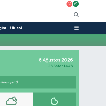
gim
Ulusal
6 Ağustos 2026
23 Safer 1448
adis-i şerif)