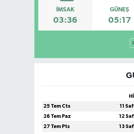
İMSAK
GÜNEŞ
Özel
03:36
05:17
Mesaj
Dergim
Ulusal
G
H
25 Tem Cts
11 Sa
26 Tem Paz
12 Sa
27 Tem Pts
13 Sa