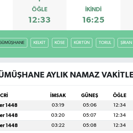
ÖĞLE
İKINDI
12:33
16:25
GÜMÜŞHANE
KELKİT
KÖSE
KÜRTÜN
TORUL
ŞİRAN
ÜMÜŞHANE AYLIK NAMAZ VAKITLE
İCRİ
İMSAK
GÜNEŞ
ÖĞLE
fer 1448
03:19
05:06
12:34
fer 1448
03:20
05:07
12:34
fer 1448
03:22
05:08
12:34