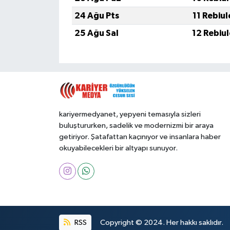
24 Ağu Pts
11 Rebiu
25 Ağu Sal
12 Rebiu
kariyermedyanet, yepyeni temasıyla sizleri
buluştururken, sadelik ve modernizmi bir araya
getiriyor. Şatafattan kaçınıyor ve insanlara haber
okuyabilecekleri bir altyapı sunuyor.
RSS
Copyright © 2024. Her hakkı saklıdır.