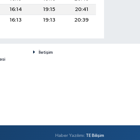
16:14
19:15
20:41
16:13
19:13
20:39
İletişim
esi
Haber Yazılımı:
TE Bilişim