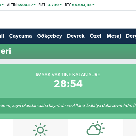
8
6500.87
13.799
64.643,95
ALTIN
BİST
BTC
li
Çaycuma
Gökçebey
Devrek
Özel
Mesaj
Der
eri
İMSAK VAKTINE KALAN SÜRE
28:54
min, zayıf olandan daha hayırlıdır ve Allâhü Teâlâ'ya daha sevimlidir. (H