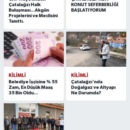
Çatalağzı Halk
KONUT SEFERBERLİĞİ
Buluşması...Akgün
BAŞLATIYORUM
Projelerini ve Meclisini
Tanıttı.
KILIMLI
KILIMLI
Belediye İşçisine % 55
Çatalağzı'nda
Zam, En Düşük Maaş
Doğalgaz ve Altyapı
35 Bin Oldu...
Ne Durumda?