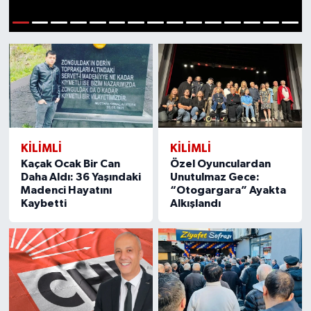
Özel
1
2
3
4
5
6
7
8
9
10
11
12
13
14
15
Mesaj
Dergim
Ulusal
KILIMLI
KILIMLI
Kaçak Ocak Bir Can
Özel Oyunculardan
Daha Aldı: 36 Yaşındaki
Unutulmaz Gece:
Madenci Hayatını
“Otogargara” Ayakta
Kaybetti
Alkışlandı