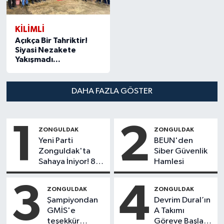
KILIMLI
Açıkça Bir Tahriktir!
Siyasi Nezakete
Yakışmadı...
DAHA FAZLA GÖSTER
1
2
ZONGULDAK
ZONGULDAK
Yeni Parti
BEUN'den
Zonguldak'ta
Siber Güvenlik
Sahaya İniyor! 8
Hamlesi
İlçede Kurucu
Başkanlar Göreve
3
4
ZONGULDAK
ZONGULDAK
Başladı
Şampiyondan
Devrim Dural’ın
GMİS'e
A Takımı
teşekkür
Göreve Başladı!