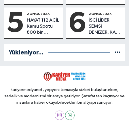
ziyareti
Yönetimde
Kimler Var?
5
6
ZONGULDAK
ZONGULDAK
HAYAT 112 ACİL
İŞÇİ LİDERİ
Kamu Spotu
ŞEMSİ
800 bin
DENİZER, KABRİ
indirmeyi aştı
BAŞINDA
ANILDI
Yükleniyor...
kariyermedyanet, yepyeni temasıyla sizleri buluştururken,
sadelik ve modernizmi bir araya getiriyor. Şatafattan kaçınıyor ve
insanlara haber okuyabilecekleri bir altyapı sunuyor.