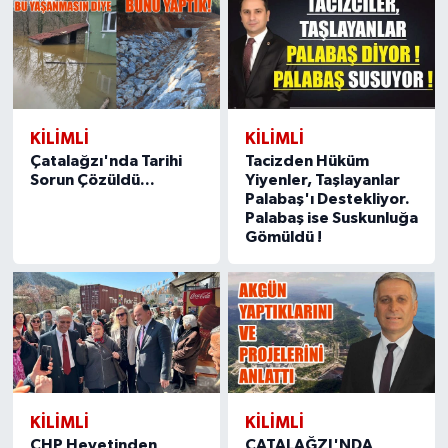
KILIMLI
KILIMLI
Çatalağzı'nda Tarihi
Tacizden Hüküm
Sorun Çözüldü...
Yiyenler, Taşlayanlar
Palabaş'ı Destekliyor.
Palabaş ise Suskunluğa
Gömüldü !
KILIMLI
KILIMLI
CHP Heyetinden
ÇATALAĞZI'NDA