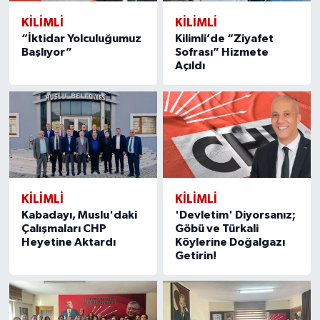
KILIMLI
KILIMLI
“İktidar Yolculuğumuz
Kilimli’de “Ziyafet
Başlıyor”
Sofrası” Hizmete
Açıldı
KILIMLI
KILIMLI
Kabadayı, Muslu'daki
'Devletim' Diyorsanız;
Çalışmaları CHP
Göbü ve Türkali
Heyetine Aktardı
Köylerine Doğalgazı
Getirin!