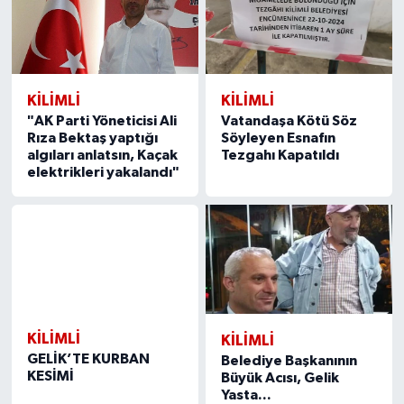
KILIMLI
KILIMLI
"AK Parti Yöneticisi Ali
Vatandaşa Kötü Söz
Rıza Bektaş yaptığı
Söyleyen Esnafın
algıları anlatsın, Kaçak
Tezgahı Kapatıldı
elektrikleri yakalandı"
KILIMLI
KILIMLI
GELİK’TE KURBAN
Belediye Başkanının
KESİMİ
Büyük Acısı, Gelik
Yasta...