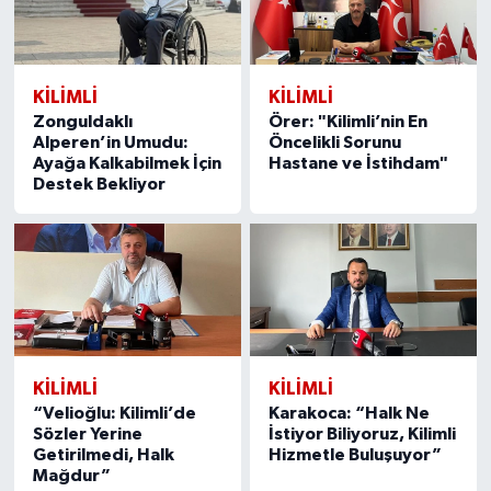
KILIMLI
KILIMLI
Zonguldaklı
Örer: "Kilimli’nin En
Alperen’in Umudu:
Öncelikli Sorunu
Ayağa Kalkabilmek İçin
Hastane ve İstihdam"
Destek Bekliyor
KILIMLI
KILIMLI
“Velioğlu: Kilimli’de
Karakoca: “Halk Ne
Sözler Yerine
İstiyor Biliyoruz, Kilimli
Getirilmedi, Halk
Hizmetle Buluşuyor”
Mağdur”