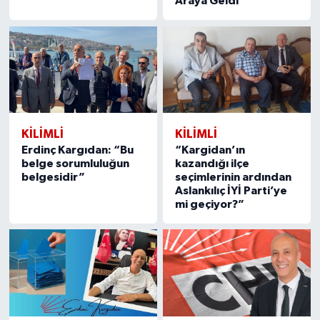
Araya Geldi
KILIMLI
KILIMLI
Erdinç Kargıdan: “Bu
“Kargidan’ın
belge sorumluluğun
kazandığı ilçe
belgesidir”
seçimlerinin ardından
Aslankılıç İYİ Parti’ye
mi geçiyor?”