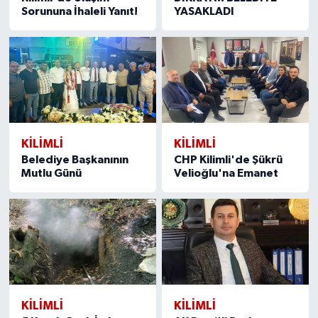
Sorununa İhaleli Yanıt!
YASAKLADI
KILIMLI
KILIMLI
Belediye Başkanının
CHP Kilimli'de Şükrü
Mutlu Günü
Velioğlu'na Emanet
KILIMLI
KILIMLI