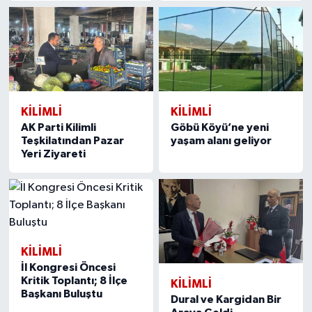
KILIMLI
KILIMLI
AK Parti Kilimli
Göbü Köyü’ne yeni
Teşkilatından Pazar
yaşam alanı geliyor
Yeri Ziyareti
KILIMLI
İl Kongresi Öncesi
Kritik Toplantı; 8 İlçe
KILIMLI
Başkanı Buluştu
Dural ve Kargidan Bir