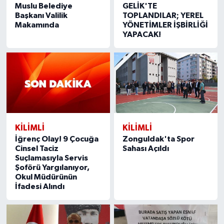
Muslu Belediye
GELİK'TE
Başkanı Valilik
TOPLANDILAR; YEREL
Makamında
YÖNETİMLER İŞBİRLİĞİ
YAPACAK!
KILIMLI
KILIMLI
İğrenç Olay! 9 Çocuğa
Zonguldak'ta Spor
Cinsel Taciz
Sahası Açıldı
Suçlamasıyla Servis
Şoförü Yargılanıyor,
Okul Müdürünün
İfadesi Alındı