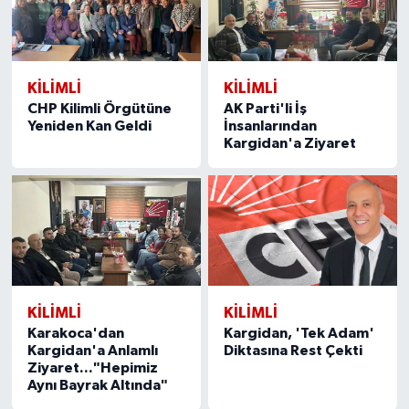
KILIMLI
KILIMLI
CHP Kilimli Örgütüne
AK Parti'li İş
Yeniden Kan Geldi
İnsanlarından
Kargidan'a Ziyaret
KILIMLI
KILIMLI
Karakoca'dan
Kargidan, 'Tek Adam'
Kargidan'a Anlamlı
Diktasına Rest Çekti
Ziyaret..."Hepimiz
Aynı Bayrak Altında"