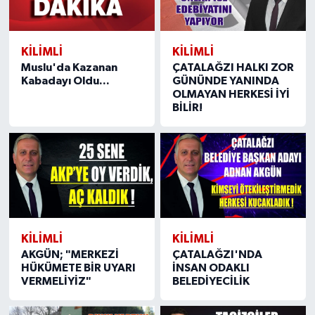
KILIMLI
KILIMLI
Muslu'da Kazanan
ÇATALAĞZI HALKI ZOR
Kabadayı Oldu...
GÜNÜNDE YANINDA
OLMAYAN HERKESİ İYİ
BİLİR!
KILIMLI
KILIMLI
AKGÜN; "MERKEZİ
ÇATALAĞZI'NDA
HÜKÜMETE BİR UYARI
İNSAN ODAKLI
VERMELİYİZ"
BELEDİYECİLİK