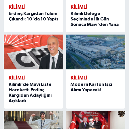
KILIMLI
KILIMLI
Erdinç Kargidan Tulum
Kilimli Delege
Çıkardı; 10'da 10 Yaptı
Seçiminde İlk Gün
Sonucu Mavi'den Yana
KILIMLI
KILIMLI
Kilimli’de Mavi Liste
Modern Karton İşçi
Hareketi: Erdinç
Alımı Yapacak!
Kargidan Adaylığını
Açıkladı