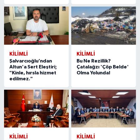
KILIMLI
KILIMLI
Şalvarcıoğlu’ndan
Bu Ne Rezillik?
Altun'a Sert Eleştiri;
Çatalağzı 'Çöp Belde'
"Kinle, hırsla hizmet
Olma Yolunda!
edilmez."
KILIMLI
KILIMLI