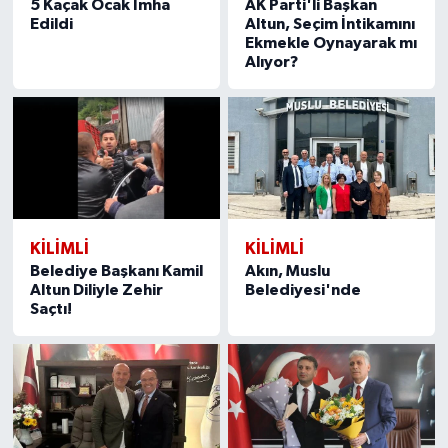
5 Kaçak Ocak İmha
AK Parti'li Başkan
Edildi
Altun, Seçim İntikamını
Ekmekle Oynayarak mı
Alıyor?
KILIMLI
KILIMLI
Belediye Başkanı Kamil
Akın, Muslu
Altun Diliyle Zehir
Belediyesi'nde
Saçtı!