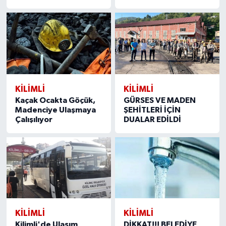
KILIMLI
KILIMLI
Kaçak Ocakta Göçük,
GÜRSES VE MADEN
Madenciye Ulaşmaya
ŞEHİTLERİ İÇİN
Çalışılıyor
DUALAR EDİLDİ
KILIMLI
KILIMLI
Kilimli'de Ulaşım
DİKKAT!!! BELEDİYE