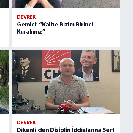
DEVREK
Gemici: “Kalite Bizim Birinci
Kuralımız”
DEVREK
Dikenli'den Disiplin İddialarına Sert