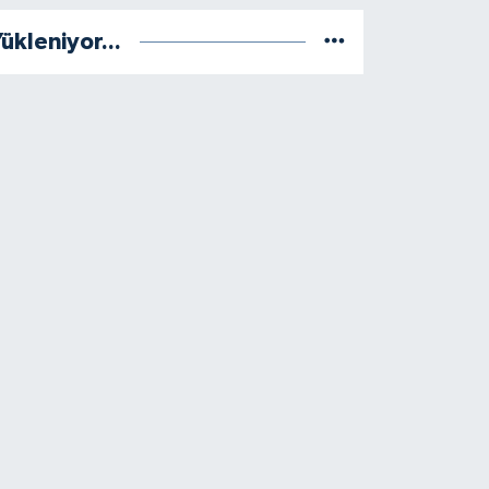
ükleniyor...
vrek’te Acı Olay: İş Yerinde Hayat