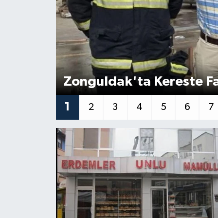
Özel
Mesaj
Dergim
Zonguldak'ta Kereste Fa
Ulusal
1
2
3
4
5
6
7