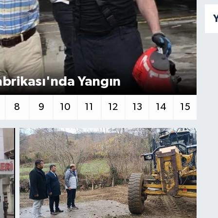
Y
brikası'nda Yangın
De
8
9
10
11
12
13
14
15