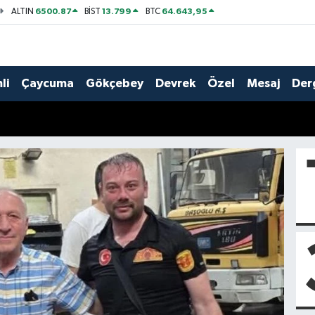
6500.87
13.799
64.643,95
ALTIN
BİST
BTC
li
Çaycuma
Gökçebey
Devrek
Özel
Mesaj
Der