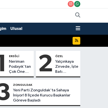
gim
Ulusal
1
2
EREĞLI
ÖZEL
Neriman
Yalçınkaya
Posbıyık'tan
Zirvede, İşte
Çok Önemli
Batı
Karar! CHP
Karadeniz'in
mi Yeni Parti
En Başarılı
3
ZONGULDAK
mi?
Belediye
Yeni Parti Zonguldak'ta Sahaya
Başkanı
İniyor! 8 İlçede Kurucu Başkanlar
Anket
Göreve Başladı
Sonuçları