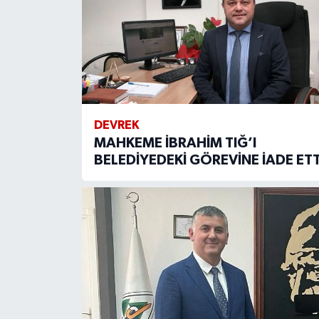
DEVREK
MAHKEME İBRAHİM TIĞ’I
BELEDİYEDEKİ GÖREVİNE İADE ETT