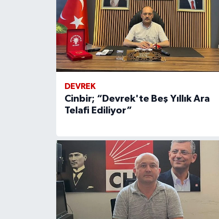
DEVREK
Cinbir; “Devrek'te Beş Yıllık Ara
Telafi Ediliyor”