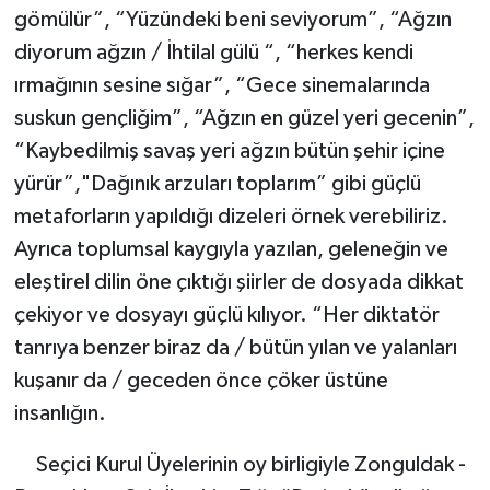
gömülür”, “Yüzündeki beni seviyorum”, “Ağzın
diyorum ağzın / İhtilal gülü “, “herkes kendi
ırmağının sesine sığar”, “Gece sinemalarında
suskun gençliğim”, “Ağzın en güzel yeri gecenin”,
“Kaybedilmiş savaş yeri ağzın bütün şehir içine
yürür”,"Dağınık arzuları toplarım” gibi güçlü
metaforların yapıldığı dizeleri örnek verebiliriz.
Ayrıca toplumsal kaygıyla yazılan, geleneğin ve
eleştirel dilin öne çıktığı şiirler de dosyada dikkat
çekiyor ve dosyayı güçlü kılıyor. “Her diktatör
tanrıya benzer biraz da / bütün yılan ve yalanları
kuşanır da / geceden önce çöker üstüne
insanlığın.
Seçici Kurul Üyelerinin oy birligiyle Zonguldak -