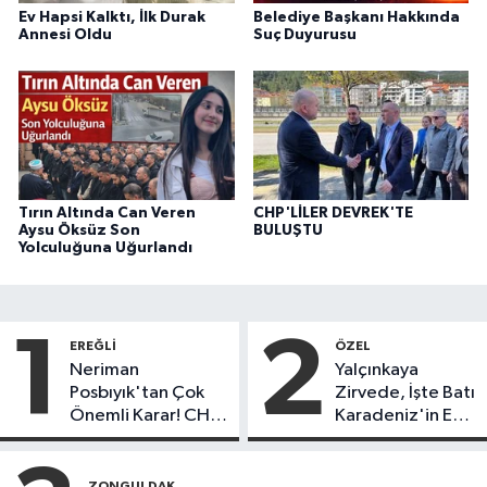
Ev Hapsi Kalktı, İlk Durak
Belediye Başkanı Hakkında
Annesi Oldu
Suç Duyurusu
Tırın Altında Can Veren
CHP'LİLER DEVREK'TE
Aysu Öksüz Son
BULUŞTU
Yolculuğuna Uğurlandı
1
2
EREĞLI
ÖZEL
Neriman
Yalçınkaya
Posbıyık'tan Çok
Zirvede, İşte Batı
Önemli Karar! CHP
Karadeniz'in En
mi Yeni Parti mi?
Başarılı Belediye
Başkanı Anket
Sonuçları
ZONGULDAK