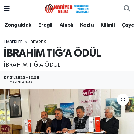
Zonguldak
Zonguldak Nöbetçi Eczaneler
Zonguldak
Ereğli
Alaplı
Kozlu
Kilimli
Çay
Ereğli
Zonguldak Hava Durumu
HABERLER
DEVREK
İBRAHİM TIĞ’A ÖDÜL
Alaplı
Zonguldak Namaz Vakitleri
İBRAHİM TIĞ’A ÖDÜL
Kozlu
Zonguldak Trafik Yoğunluk Haritası
07.01.2025 - 12:58
YAYINLANMA
Kilimli
Puan Durumu ve Fikstür
Çaycuma
Tüm Manşetler
Gökçebey
Son Dakika Haberleri
Devrek
Haber Arşivi