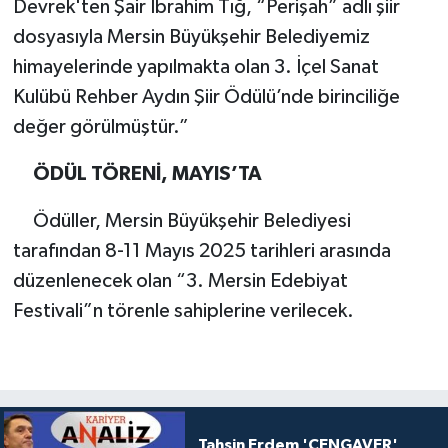
Devrek'ten Şair İbrahim Tığ, “Perişah” adlı şiir
dosyasıyla Mersin Büyükşehir Belediyemiz
himayelerinde yapılmakta olan 3. İçel Sanat
Kulübü Rehber Aydın Şiir Ödülü’nde birinciliğe
değer görülmüştür.”
ÖDÜL TÖRENİ, MAYIS’TA
Ödüller, Mersin Büyükşehir Belediyesi
tarafından 8-11 Mayıs 2025 tarihleri arasında
düzenlenecek olan “3. Mersin Edebiyat
Festivali”n törenle sahiplerine verilecek.
Tahsin Erdem 'CENGAVER'