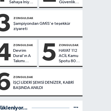
Sahaya İniyor!
Güvenlik
8 İlçede
Hamlesi
Kurucu
3
Başkanlar
ZONGULDAK
Göreve
Şampiyondan GMİS'e teşekkür
Başladı
ziyareti
4
5
ZONGULDAK
ZONGULDAK
Devrim
HAYAT 112
Dural’ın A
ACİL Kamu
Takımı
Spotu 800
Göreve
bin
Başladı!
indirmeyi
6
Yönetimde
aştı
ZONGULDAK
Kimler Var?
İŞÇİ LİDERİ ŞEMSİ DENİZER, KABRİ
BAŞINDA ANILDI
ükleniyor...