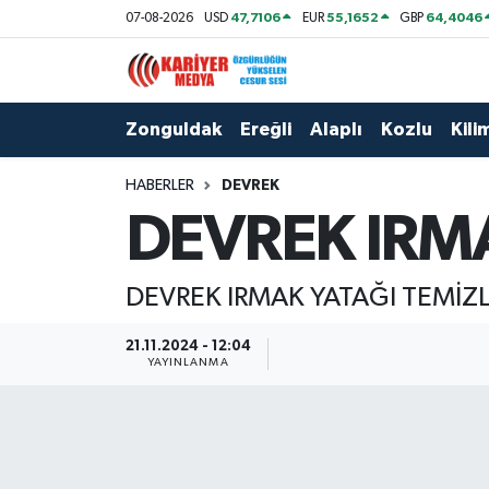
47,7106
55,1652
64,4046
07-08-2026
USD
EUR
GBP
Zonguldak
Zonguldak Nöbetçi Eczaneler
Zonguldak
Ereğli
Alaplı
Kozlu
Kilim
Ereğli
Zonguldak Hava Durumu
HABERLER
DEVREK
Alaplı
Zonguldak Namaz Vakitleri
DEVREK IRM
Kozlu
Zonguldak Trafik Yoğunluk Haritası
DEVREK IRMAK YATAĞI TEMİZ
Kilimli
Puan Durumu ve Fikstür
21.11.2024 - 12:04
Çaycuma
Tüm Manşetler
YAYINLANMA
Gökçebey
Son Dakika Haberleri
Devrek
Haber Arşivi