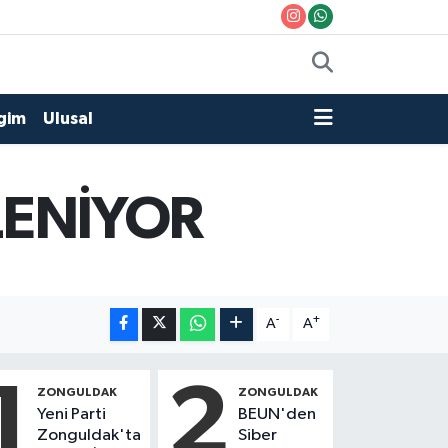
gim
Ulusal
LENİYOR
-
+
A
A
1
2
ZONGULDAK
ZONGULDAK
Yeni Parti
BEUN'den
Zonguldak'ta
Siber