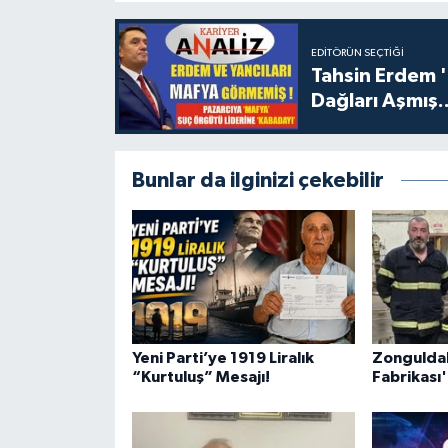
EDITÖRÜN SEÇTIĞI
Tahsin Erdem 
Dağları Aşmış..
Bunlar da ilginizi çekebilir
Yeni Parti’ye 1919 Liralık
Zongulda
“Kurtuluş” Mesajı!
Fabrikası