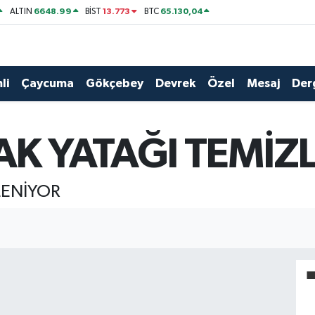
6648.99
13.773
65.130,04
ALTIN
BİST
BTC
li
Çaycuma
Gökçebey
Devrek
Özel
Mesaj
Der
AK YATAĞI TEMİZ
LENİYOR