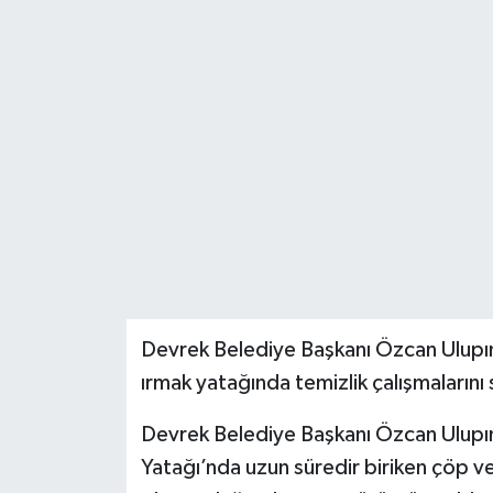
Özel
Mesaj
Dergim
Ulusal
Devrek Belediye Başkanı Özcan Ulupınar
ırmak yatağında temizlik çalışmalarını
Devrek Belediye Başkanı Özcan Ulupın
Yatağı’nda uzun süredir biriken çöp v