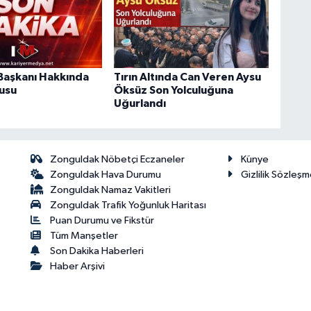
Başkanı Hakkında
Tırın Altında Can Veren Aysu
usu
Öksüz Son Yolculuğuna
Uğurlandı
Zonguldak Nöbetçi Eczaneler
Künye
Zonguldak Hava Durumu
Gizlilik Sözleşm
Zonguldak Namaz Vakitleri
Zonguldak Trafik Yoğunluk Haritası
Puan Durumu ve Fikstür
Tüm Manşetler
Son Dakika Haberleri
Haber Arşivi