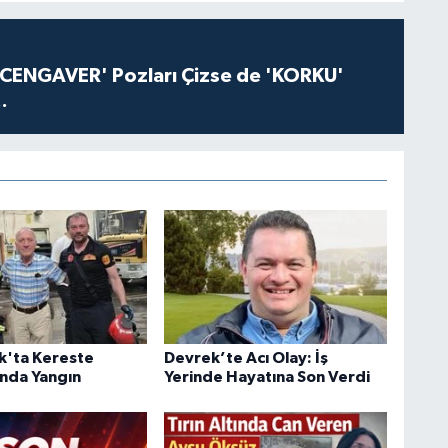
'CENGAVER' Pozları Çizse de 'KORKU'
.
k'ta Kereste
Devrek’te Acı Olay: İş
'nda Yangın
Yerinde Hayatına Son Verdi