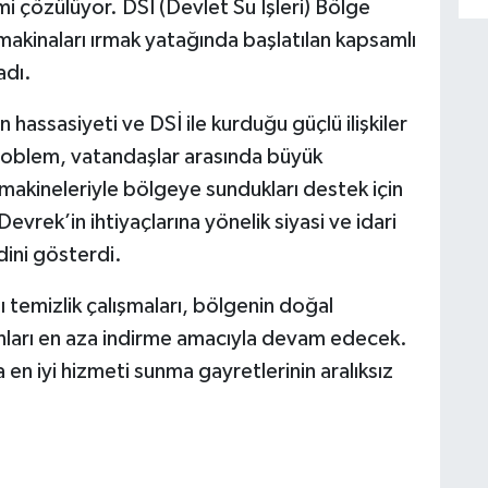
 çözülüyor. DSİ (Devlet Su İşleri) Bölge
makinaları ırmak yatağında başlatılan kapsamlı
adı.
hassasiyeti ve DSİ ile kurduğu güçlü ilişkiler
roblem, vatandaşlar arasında büyük
 makineleriyle bölgeye sundukları destek için
vrek’in ihtiyaçlarına yönelik siyasi ve idari
ndini gösterdi.
 temizlik çalışmaları, bölgenin doğal
unları en aza indirme amacıyla devam edecek.
en iyi hizmeti sunma gayretlerinin aralıksız