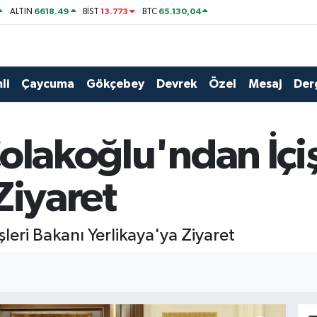
6618.49
13.773
65.130,04
ALTIN
BİST
BTC
li
Çaycuma
Gökçebey
Devrek
Özel
Mesaj
Der
olakoğlu'ndan İçiş
Ziyaret
leri Bakanı Yerlikaya'ya Ziyaret