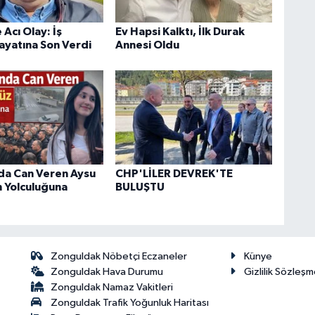
Acı Olay: İş
Ev Hapsi Kalktı, İlk Durak
ayatına Son Verdi
Annesi Oldu
nda Can Veren Aysu
CHP'LİLER DEVREK'TE
 Yolculuğuna
BULUŞTU
Zonguldak Nöbetçi Eczaneler
Künye
Zonguldak Hava Durumu
Gizlilik Sözleşm
Zonguldak Namaz Vakitleri
Zonguldak Trafik Yoğunluk Haritası