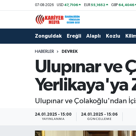
47,7106
55,1652
64,4046
07-08-2026
USD
EUR
GBP
Zonguldak
Zonguldak Nöbetçi Eczaneler
Zonguldak
Ereğli
Alaplı
Kozlu
Kilim
Ereğli
Zonguldak Hava Durumu
HABERLER
DEVREK
Alaplı
Zonguldak Namaz Vakitleri
Ulupınar ve Ç
Kozlu
Zonguldak Trafik Yoğunluk Haritası
Yerlikaya'ya 
Kilimli
Puan Durumu ve Fikstür
Ulupınar ve Çolakoğlu'ndan İçiş
Çaycuma
Tüm Manşetler
24.01.2025 - 15:00
24.01.2025 - 15:06
Gökçebey
Son Dakika Haberleri
YAYINLANMA
GÜNCELLEME
Devrek
Haber Arşivi