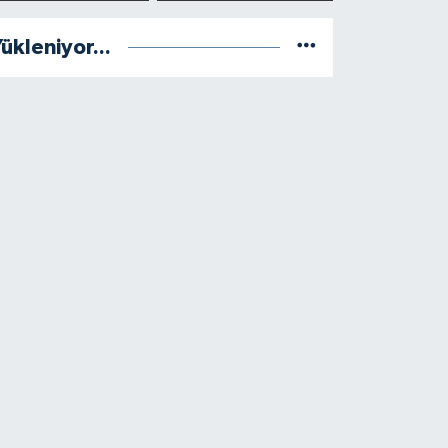
BAŞINDA
ANILDI
ükleniyor...