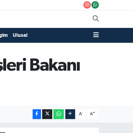
gim
Ulusal
leri Bakanı
-
+
A
A