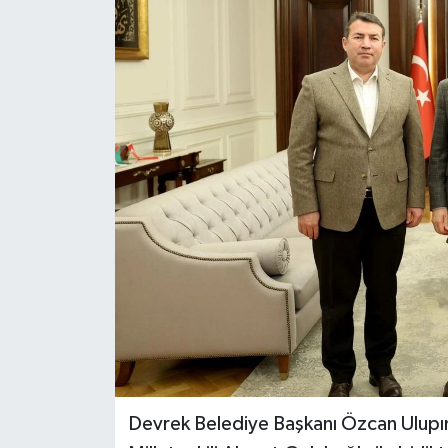
Özel
Mesaj
Dergim
Ulusal
Devrek Belediye Başkanı Özcan Ulupı