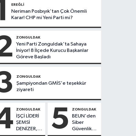
1
EREĞLI
Neriman Posbıyık'tan Çok Önemli
Karar! CHP mi Yeni Parti mi?
2
ZONGULDAK
Yeni Parti Zonguldak'ta Sahaya
İniyor! 8 İlçede Kurucu Başkanlar
Göreve Başladı
3
ZONGULDAK
Şampiyondan GMİS'e teşekkür
ziyareti
4
5
ZONGULDAK
ZONGULDAK
İŞÇİ LİDERİ
BEUN'den
ŞEMSİ
Siber
DENİZER,
Güvenlik
KABRİ
Hamlesi