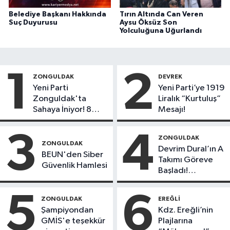
Belediye Başkanı Hakkında
Tırın Altında Can Veren
Suç Duyurusu
Aysu Öksüz Son
Yolculuğuna Uğurlandı
1
2
ZONGULDAK
DEVREK
Yeni Parti
Yeni Parti’ye 1919
Zonguldak'ta
Liralık “Kurtuluş”
Sahaya İniyor! 8
Mesajı!
İlçede Kurucu
Başkanlar Göreve
3
4
ZONGULDAK
Başladı
ZONGULDAK
Devrim Dural’ın A
BEUN'den Siber
Takımı Göreve
Güvenlik Hamlesi
Başladı!
Yönetimde
Kimler Var?
5
6
ZONGULDAK
EREĞLI
Şampiyondan
Kdz. Ereğli’nin
GMİS'e teşekkür
Plajlarına