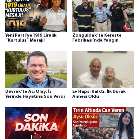
Yeni Parti’ye 1919 Liralık
Zonguldak'ta Kereste
“Kurtuluş” Mesajı!
Fabrikası'nda Yangın
Devrek’te Acı Olay: İş
Ev Hapsi Kalktı, İlk Durak
Yerinde Hayatına Son Verdi
Annesi Oldu