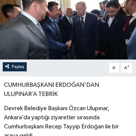
Özel
Mesaj
Dergim
Ulusal
Paylaş
-
+
A
A
CUMHURBAŞKANI ERDOĞAN’DAN
ULUPINAR’A TEBRİK
Devrek Belediye Başkanı Özcan Ulupınar,
Ankara’da yaptığı ziyaretler sırasında
Cumhurbaşkanı Recep Tayyip Erdoğan ile bir
araya geldi.