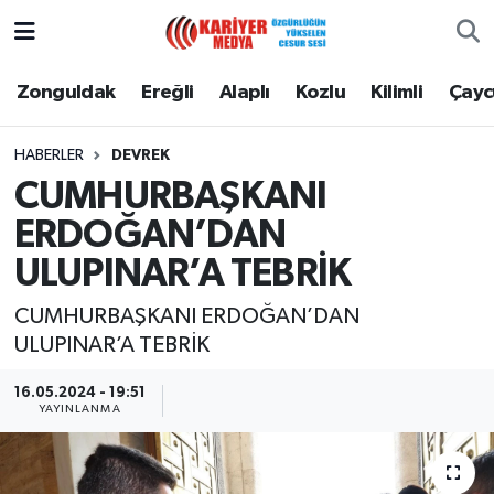
Zonguldak
Zonguldak Nöbetçi Eczaneler
Zonguldak
Ereğli
Alaplı
Kozlu
Kilimli
Çay
Ereğli
Zonguldak Hava Durumu
HABERLER
DEVREK
CUMHURBAŞKANI
Alaplı
Zonguldak Namaz Vakitleri
ERDOĞAN’DAN
Kozlu
Zonguldak Trafik Yoğunluk Haritası
ULUPINAR’A TEBRİK
Kilimli
Puan Durumu ve Fikstür
CUMHURBAŞKANI ERDOĞAN’DAN
ULUPINAR’A TEBRİK
Çaycuma
Tüm Manşetler
16.05.2024 - 19:51
YAYINLANMA
Gökçebey
Son Dakika Haberleri
Devrek
Haber Arşivi