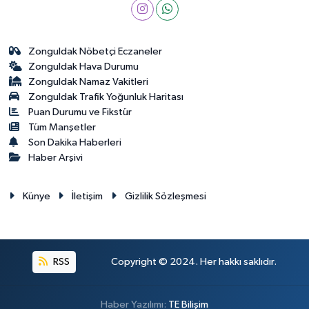
Zonguldak Nöbetçi Eczaneler
Zonguldak Hava Durumu
Zonguldak Namaz Vakitleri
Zonguldak Trafik Yoğunluk Haritası
Puan Durumu ve Fikstür
Tüm Manşetler
Son Dakika Haberleri
Haber Arşivi
Künye
İletişim
Gizlilik Sözleşmesi
RSS
Copyright © 2024. Her hakkı saklıdır.
Haber Yazılımı:
TE Bilişim