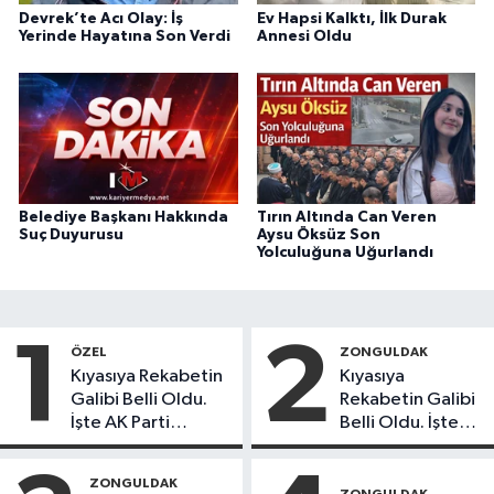
Devrek’te Acı Olay: İş
Ev Hapsi Kalktı, İlk Durak
Yerinde Hayatına Son Verdi
Annesi Oldu
Belediye Başkanı Hakkında
Tırın Altında Can Veren
Suç Duyurusu
Aysu Öksüz Son
Yolculuğuna Uğurlandı
1
2
ÖZEL
ZONGULDAK
Kıyasıya Rekabetin
Kıyasıya
Galibi Belli Oldu.
Rekabetin Galibi
İşte AK Parti
Belli Oldu. İşte
Gençlerinden
Liderlik
Liderlik
Potansiyeline
ZONGULDAK
Potansiyeline Sahip
Sahip İlk 3 Genç