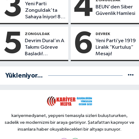
3
4
ZONGULDAK
Yeni Parti
İlk 3 İsim!
İsim!
BEUN'den Siber
Zonguldak'ta
Güvenlik Hamlesi
Sahaya İniyor! 8
İlçede Kurucu
Başkanlar
5
6
ZONGULDAK
DEVREK
Göreve Başladı
Devrim Dural’ın A
Yeni Parti’ye 1919
Takımı Göreve
Liralık “Kurtuluş”
Başladı!
Mesajı!
Yönetimde
Kimler Var?
Yükleniyor...
kariyermedyanet, yepyeni temasıyla sizleri buluştururken,
sadelik ve modernizmi bir araya getiriyor. Şatafattan kaçınıyor ve
insanlara haber okuyabilecekleri bir altyapı sunuyor.