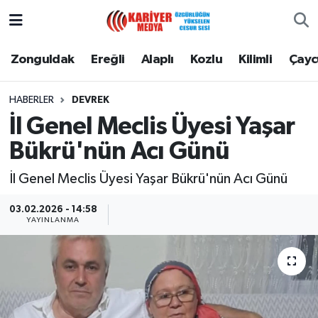
Zonguldak
Zonguldak Nöbetçi Eczaneler
Zonguldak
Ereğli
Alaplı
Kozlu
Kilimli
Çay
Ereğli
Zonguldak Hava Durumu
HABERLER
DEVREK
İl Genel Meclis Üyesi Yaşar
Alaplı
Zonguldak Namaz Vakitleri
Bükrü'nün Acı Günü
Kozlu
Zonguldak Trafik Yoğunluk Haritası
İl Genel Meclis Üyesi Yaşar Bükrü'nün Acı Günü
Kilimli
Puan Durumu ve Fikstür
03.02.2026 - 14:58
YAYINLANMA
Çaycuma
Tüm Manşetler
Gökçebey
Son Dakika Haberleri
Devrek
Haber Arşivi