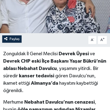
Özel
Mesaj
Dergim
Paylaş
-
+
A
A
Ulusal
Zonguldak İl Genel Meclisi
Devrek Üyesi
ve
Devrek CHP eski İlçe Başkanı Yaşar Bükrü’nün
ablası
Nebahat Davulcu
, yaşamını yitirdi. Bir
süredir
kanser tedavisi
gören Davulcu’nun,
ikamet ettiği
Almanya’da
hayatını kaybettiği
öğrenildi.
Merhume
Nebahat Davulcu’nun cenazesi
,
bugün
öğle namazının ardından
Nizamlar