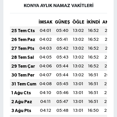
KONYA AYLIK NAMAZ VAKITLERI
İMSAK
GÜNEŞ
ÖĞLE
İKINDI
AKŞA
25 Tem Cts
04:01
05:40
13:02
16:52
20:13
26 Tem Paz
04:02
05:41
13:02
16:52
20:12
27 Tem Pts
04:03
05:42
13:02
16:52
20:11
28 Tem Sal
04:05
05:43
13:02
16:52
20:10
29 Tem Çar
04:06
05:44
13:02
16:52
20:10
30 Tem Per
04:07
05:44
13:02
16:51
20:09
31 Tem Cum
04:08
05:45
13:01
16:51
20:08
1 Ağu Cts
04:10
05:46
13:01
16:51
20:07
2 Ağu Paz
04:11
05:47
13:01
16:51
20:06
3 Ağu Pts
04:12
05:48
13:01
16:50
20:05