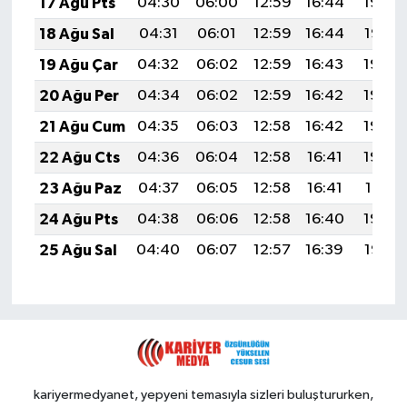
17 Ağu Pts
04:30
06:00
12:59
16:44
19:49
18 Ağu Sal
04:31
06:01
12:59
16:44
19:47
19 Ağu Çar
04:32
06:02
12:59
16:43
19:46
20 Ağu Per
04:34
06:02
12:59
16:42
19:45
21 Ağu Cum
04:35
06:03
12:58
16:42
19:43
22 Ağu Cts
04:36
06:04
12:58
16:41
19:42
23 Ağu Paz
04:37
06:05
12:58
16:41
19:41
24 Ağu Pts
04:38
06:06
12:58
16:40
19:39
25 Ağu Sal
04:40
06:07
12:57
16:39
19:38
kariyermedyanet, yepyeni temasıyla sizleri buluştururken,