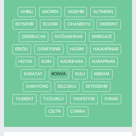
AHIRLI
AKÖREN
AKŞEHİR
ALTINEKİN
BEYŞEHİR
BOZKIR
CİHANBEYLİ
DERBENT
DEREBUCAK
DOĞANHİSAR
EMİRGAZİ
EREĞLİ
GÜNEYSINIR
HADİM
HALKAPINAR
HÜYÜK
ILGIN
KADINHANI
KARAPINAR
KARATAY
KONYA
KULU
MERAM
SARAYÖNÜ
SELÇUKLU
SEYDİŞEHİR
TAŞKENT
TUZLUKÇU
YALIHÜYÜK
YUNAK
ÇELTİK
ÇUMRA