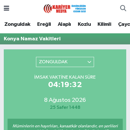
Zonguldak
Zonguldak Nöbetçi Eczaneler
Zonguldak
Ereğli
Alaplı
Kozlu
Kilimli
Çay
Ereğli
Zonguldak Hava Durumu
Konya Namaz Vakitleri
Alaplı
Zonguldak Namaz Vakitleri
ZONGULDAK
Kozlu
Zonguldak Trafik Yoğunluk Haritası
İMSAK VAKTINE KALAN SÜRE
Kilimli
Puan Durumu ve Fikstür
04:19:32
Çaycuma
Tüm Manşetler
8 Ağustos 2026
25 Safer 1448
Gökçebey
Son Dakika Haberleri
Devrek
Haber Arşivi
Müminlerin en hayırlıları, kanaatkâr olanlarıdır, en şerlileri