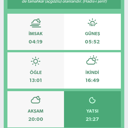
de tamahkâr (açgözlü) olanlarıdır. (Hadis-i şerif)
Özel
Mesaj
İMSAK
GÜNEŞ
Dergim
04:19
05:52
Ulusal
ÖĞLE
İKINDI
13:01
16:49
AKŞAM
YATSI
20:00
21:27