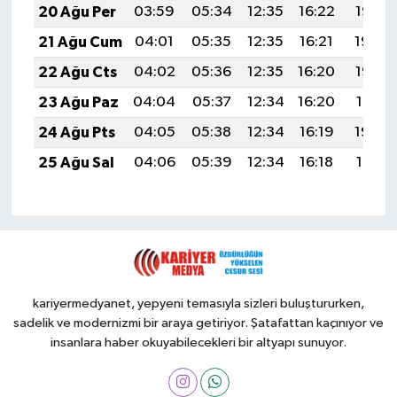
20 Ağu Per
03:59
05:34
12:35
16:22
19:26
21 Ağu Cum
04:01
05:35
12:35
16:21
19:24
22 Ağu Cts
04:02
05:36
12:35
16:20
19:23
23 Ağu Paz
04:04
05:37
12:34
16:20
19:21
24 Ağu Pts
04:05
05:38
12:34
16:19
19:20
25 Ağu Sal
04:06
05:39
12:34
16:18
19:18
kariyermedyanet, yepyeni temasıyla sizleri buluştururken,
sadelik ve modernizmi bir araya getiriyor. Şatafattan kaçınıyor ve
insanlara haber okuyabilecekleri bir altyapı sunuyor.