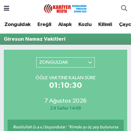
Zonguldak
Zonguldak Nöbetçi Eczaneler
Zonguldak
Ereğli
Alaplı
Kozlu
Kilimli
Çay
Ereğli
Zonguldak Hava Durumu
Giresun Namaz Vakitleri
Alaplı
Zonguldak Namaz Vakitleri
ZONGULDAK
Kozlu
Zonguldak Trafik Yoğunluk Haritası
ÖĞLE VAKTINE KALAN SÜRE
Kilimli
Puan Durumu ve Fikstür
01:10:30
Çaycuma
Tüm Manşetler
7 Ağustos 2026
24 Safer 1448
Gökçebey
Son Dakika Haberleri
Devrek
Haber Arşivi
Resûlullah (s.a.v.) buyurdular: "Kimde şu üç şey bulunursa