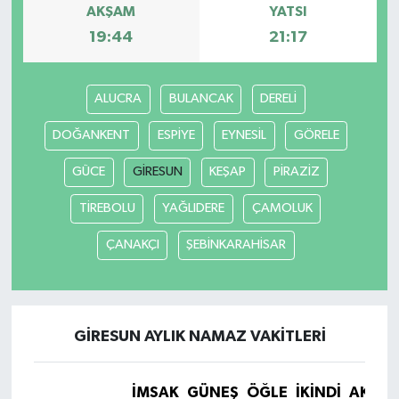
AKŞAM
YATSI
19:44
21:17
ALUCRA
BULANCAK
DERELİ
DOĞANKENT
ESPİYE
EYNESİL
GÖRELE
GÜCE
GİRESUN
KEŞAP
PİRAZİZ
TİREBOLU
YAĞLIDERE
ÇAMOLUK
ÇANAKÇI
ŞEBİNKARAHİSAR
GİRESUN AYLIK NAMAZ VAKITLERI
İMSAK
GÜNEŞ
ÖĞLE
İKINDI
AKŞA