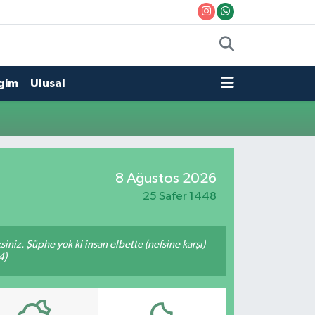
gim
Ulusal
8 Ağustos 2026
25 Safer 1448
siniz. Şüphe yok ki insan elbette (nefsine karşı)
4)