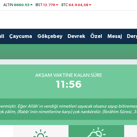
6660.55
13.779
64.944,08
ALTIN
BİST
BTC
li
Çaycuma
Gökçebey
Devrek
Özel
Mesaj
Der
AKŞAM VAKTINE KALAN SÜRE
11:56
ermiştir. Eğer Allâh'ın verdiği nimetleri sayacak olsanız sayıp bitiremez
ok zâlim, (Rabb'inin nimetlerine karşı) çok nankördür. (İbrâhîm Sûresi, 3