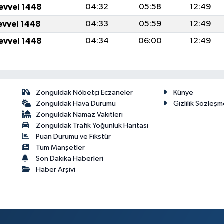
levvel 1448
04:32
05:58
12:49
levvel 1448
04:33
05:59
12:49
levvel 1448
04:34
06:00
12:49
Zonguldak Nöbetçi Eczaneler
Künye
Zonguldak Hava Durumu
Gizlilik Sözleşm
Zonguldak Namaz Vakitleri
Zonguldak Trafik Yoğunluk Haritası
Puan Durumu ve Fikstür
Tüm Manşetler
Son Dakika Haberleri
Haber Arşivi