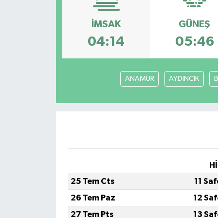
Özel
İMSAK
GÜNEŞ
04:14
05:46
Mesaj
Dergim
ANAMUR
AYDINCIK
Ulusal
Hİ
25 Tem Cts
11 Sa
26 Tem Paz
12 Sa
27 Tem Pts
13 Sa