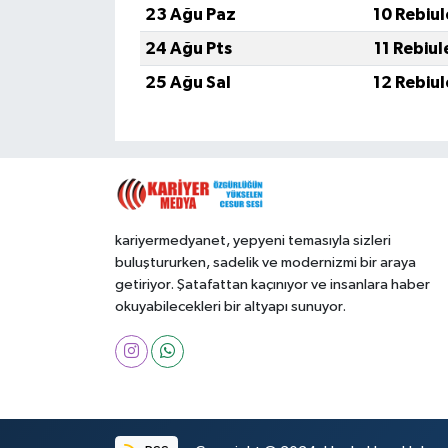
23 Ağu Paz
10 Rebiu
24 Ağu Pts
11 Rebiu
25 Ağu Sal
12 Rebiu
kariyermedyanet, yepyeni temasıyla sizleri
buluştururken, sadelik ve modernizmi bir araya
getiriyor. Şatafattan kaçınıyor ve insanlara haber
okuyabilecekleri bir altyapı sunuyor.