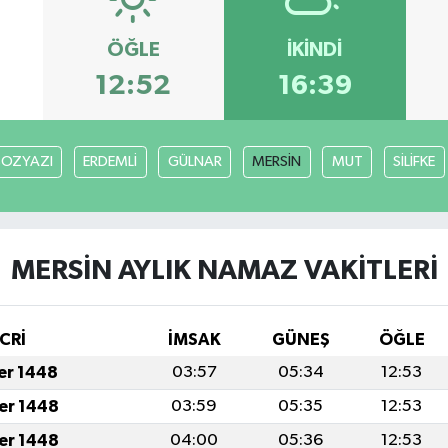
ÖĞLE
İKINDI
12:52
16:39
BOZYAZI
ERDEMLİ
GÜLNAR
MERSİN
MUT
SİLİFKE
MERSİN AYLIK NAMAZ VAKITLERI
CRİ
İMSAK
GÜNEŞ
ÖĞLE
fer 1448
03:57
05:34
12:53
fer 1448
03:59
05:35
12:53
fer 1448
04:00
05:36
12:53