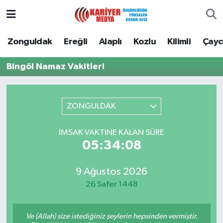
Zonguldak
Zonguldak Nöbetçi Eczaneler
Zonguldak
Ereğli
Alaplı
Kozlu
Kilimli
Çay
Ereğli
Zonguldak Hava Durumu
Bingöl Namaz Vakitleri
Alaplı
Zonguldak Namaz Vakitleri
ZONGULDAK
Kozlu
Zonguldak Trafik Yoğunluk Haritası
İMSAK VAKTINE KALAN SÜRE
Kilimli
Puan Durumu ve Fikstür
05:34:08
Çaycuma
Tüm Manşetler
9 Ağustos 2026
26 Safer 1448
Gökçebey
Son Dakika Haberleri
Devrek
Haber Arşivi
Ve (Allah) size istediğiniz şeylerin hepsinden vermiştir.