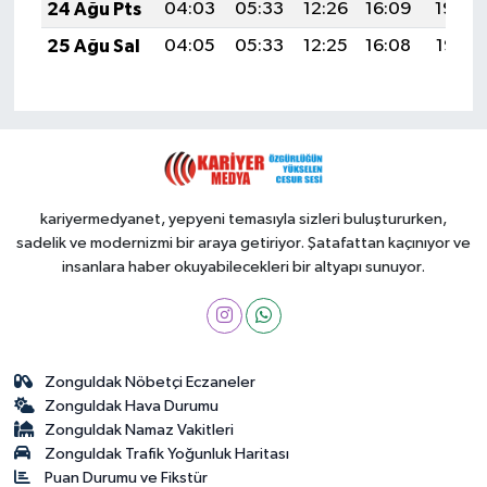
24 Ağu Pts
04:03
05:33
12:26
16:09
19:09
25 Ağu Sal
04:05
05:33
12:25
16:08
19:07
kariyermedyanet, yepyeni temasıyla sizleri buluştururken,
sadelik ve modernizmi bir araya getiriyor. Şatafattan kaçınıyor ve
insanlara haber okuyabilecekleri bir altyapı sunuyor.
Zonguldak Nöbetçi Eczaneler
Zonguldak Hava Durumu
Zonguldak Namaz Vakitleri
Zonguldak Trafik Yoğunluk Haritası
Puan Durumu ve Fikstür