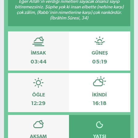
Eğer Allâh'ın verdiği nimetleri sayacak olsanız sayıp
bitiremezsiniz. Şüphe yok ki insan elbette (nefsine karşı)
Özel
çok zâlim, (Rabb'inin nimetlerine karşı) çok nankördür.
(İbrâhîm Sûresi, 34)
Mesaj
Dergim
İMSAK
GÜNEŞ
Ulusal
03:44
05:19
ÖĞLE
İKINDI
12:29
16:18
AKŞAM
YATSI