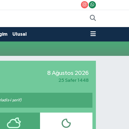
gim
Ulusal
8 Ağustos 2026
25 Safer 1448
adis-i şerif)