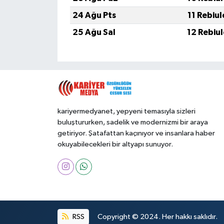
24 Ağu Pts
11 Rebiu
25 Ağu Sal
12 Rebiu
kariyermedyanet, yepyeni temasıyla sizleri
buluştururken, sadelik ve modernizmi bir araya
getiriyor. Şatafattan kaçınıyor ve insanlara haber
okuyabilecekleri bir altyapı sunuyor.
RSS
Copyright © 2024. Her hakkı saklıdır.