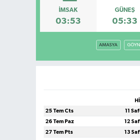
İMSAK
GÜNEŞ
Özel
03:53
05:33
Mesaj
Dergim
AMASYA
GÖYN
Ulusal
H
25 Tem Cts
11 Sa
26 Tem Paz
12 Sa
27 Tem Pts
13 Sa