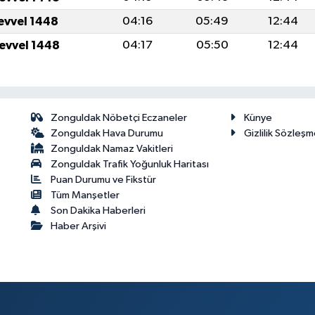
levvel 1448
04:16
05:49
12:44
levvel 1448
04:17
05:50
12:44
Zonguldak Nöbetçi Eczaneler
Künye
Zonguldak Hava Durumu
Gizlilik Sözleşm
Zonguldak Namaz Vakitleri
Zonguldak Trafik Yoğunluk Haritası
Puan Durumu ve Fikstür
Tüm Manşetler
Son Dakika Haberleri
Haber Arşivi