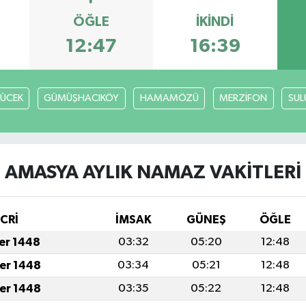
ÖĞLE
İKINDI
12:47
16:39
ÜCEK
GÜMÜŞHACIKÖY
HAMAMÖZÜ
MERZİFON
SU
AMASYA AYLIK NAMAZ VAKITLERI
İCRİ
İMSAK
GÜNEŞ
ÖĞLE
fer 1448
03:32
05:20
12:48
fer 1448
03:34
05:21
12:48
fer 1448
03:35
05:22
12:48