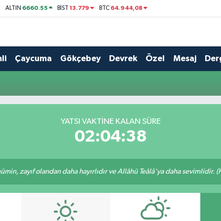
6660.55
13.779
64.944,08
ALTIN
BİST
BTC
li
Çaycuma
Gökçebey
Devrek
Özel
Mesaj
Der
YATSI VAKTINE KALAN SÜRE
02:04:38
min, zayıf olandan daha hayırlıdır ve Allâhü Teâlâ'ya daha sevimlidir. (H