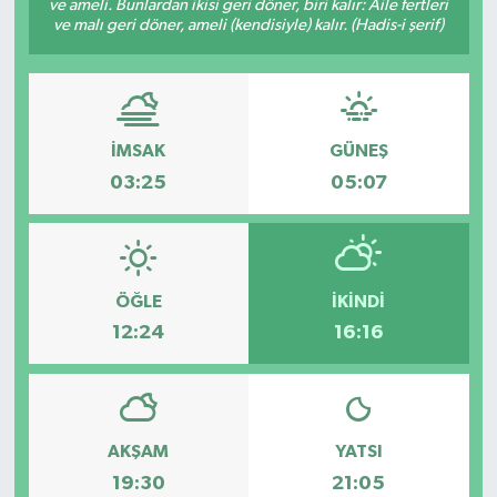
ve ameli. Bunlardan ikisi geri döner, biri kalır: Âile fertleri
ve malı geri döner, ameli (kendisiyle) kalır. (Hadis-i şerif)
Özel
Mesaj
İMSAK
GÜNEŞ
Dergim
03:25
05:07
Ulusal
ÖĞLE
İKINDI
12:24
16:16
AKŞAM
YATSI
19:30
21:05