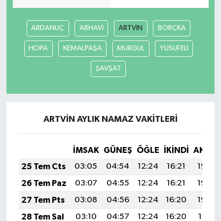
ARDANUÇ
ARHAVİ
ARTVİN
BORÇKA
HOPA
KEMALPAŞA
MURGUL
YUSUFELİ
ŞAVŞAT
ARTVİN AYLIK NAMAZ VAKITLERI
İMSAK
GÜNEŞ
ÖĞLE
İKINDI
AKŞA
25 Tem Cts
03:05
04:54
12:24
16:21
19:44
26 Tem Paz
03:07
04:55
12:24
16:21
19:43
27 Tem Pts
03:08
04:56
12:24
16:20
19:42
28 Tem Sal
03:10
04:57
12:24
16:20
19:41