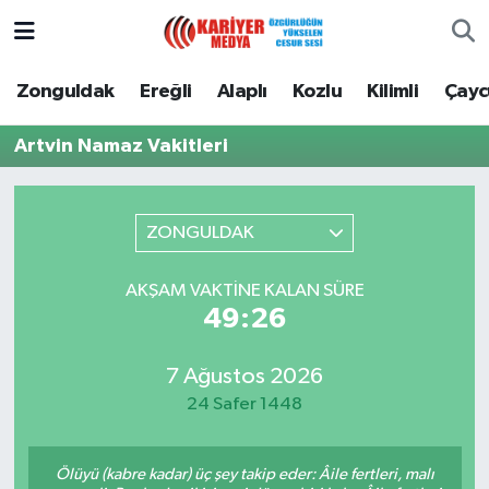
Zonguldak
Zonguldak Nöbetçi Eczaneler
Zonguldak
Ereğli
Alaplı
Kozlu
Kilimli
Çay
Ereğli
Zonguldak Hava Durumu
Artvin Namaz Vakitleri
Alaplı
Zonguldak Namaz Vakitleri
ZONGULDAK
Kozlu
Zonguldak Trafik Yoğunluk Haritası
AKŞAM VAKTINE KALAN SÜRE
Kilimli
Puan Durumu ve Fikstür
49:26
Çaycuma
Tüm Manşetler
7 Ağustos 2026
24 Safer 1448
Gökçebey
Son Dakika Haberleri
Devrek
Haber Arşivi
Ölüyü (kabre kadar) üç şey takip eder: Âile fertleri, malı