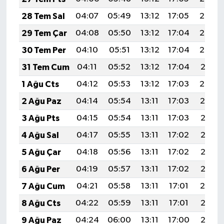
28 Tem Sal
04:07
05:49
13:12
17:05
20:24
29 Tem Çar
04:08
05:50
13:12
17:04
20:23
30 Tem Per
04:10
05:51
13:12
17:04
20:22
31 Tem Cum
04:11
05:52
13:12
17:04
20:21
1 Ağu Cts
04:12
05:53
13:12
17:03
20:20
2 Ağu Paz
04:14
05:54
13:11
17:03
20:19
3 Ağu Pts
04:15
05:54
13:11
17:03
20:18
4 Ağu Sal
04:17
05:55
13:11
17:02
20:17
5 Ağu Çar
04:18
05:56
13:11
17:02
20:16
6 Ağu Per
04:19
05:57
13:11
17:02
20:15
7 Ağu Cum
04:21
05:58
13:11
17:01
20:14
8 Ağu Cts
04:22
05:59
13:11
17:01
20:13
9 Ağu Paz
04:24
06:00
13:11
17:00
20:12