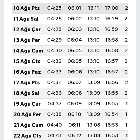
10 Ağu Pts
04:25
06:01
13:11
17:00
20:10
11 Ağu Sal
04:26
06:02
13:10
16:59
20:09
12 Ağu Çar
04:28
06:03
13:10
16:59
20:08
13 Ağu Per
04:29
06:04
13:10
16:58
20:07
14 Ağu Cum
04:30
06:05
13:10
16:58
20:05
15 Ağu Cts
04:32
06:05
13:10
16:57
20:04
16 Ağu Paz
04:33
06:06
13:10
16:57
20:03
17 Ağu Pts
04:34
06:07
13:09
16:56
20:01
18 Ağu Sal
04:36
06:08
13:09
16:55
20:00
19 Ağu Çar
04:37
06:09
13:09
16:55
19:59
20 Ağu Per
04:38
06:10
13:09
16:54
19:57
21 Ağu Cum
04:40
06:11
13:08
16:53
19:56
22 Ağu Cts
04:41
06:12
13:08
16:53
19:54