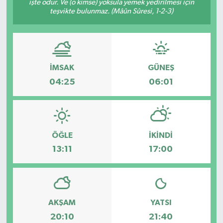
işte odur. Ve (o kimse) yoksula yemek yedirilmesi için
teşvikte bulunmaz. (Mâûn Sûresi, 1-2-3)
Özel
Mesaj
İMSAK
GÜNEŞ
Dergim
04:25
06:01
Ulusal
ÖĞLE
İKINDI
13:11
17:00
AKŞAM
YATSI
20:10
21:40