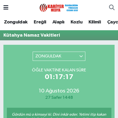
Zonguldak
Zonguldak Nöbetçi Eczaneler
Zonguldak
Ereğli
Alaplı
Kozlu
Kilimli
Çay
Ereğli
Zonguldak Hava Durumu
Kütahya Namaz Vakitleri
Alaplı
Zonguldak Namaz Vakitleri
ZONGULDAK
Kozlu
Zonguldak Trafik Yoğunluk Haritası
ÖĞLE VAKTINE KALAN SÜRE
Kilimli
Puan Durumu ve Fikstür
01:17:17
Çaycuma
Tüm Manşetler
10 Ağustos 2026
27 Safer 1448
Gökçebey
Son Dakika Haberleri
Devrek
Haber Arşivi
Gördün mü o kimseyi ki: Dini inkâr eder. Yetimi itip kakan