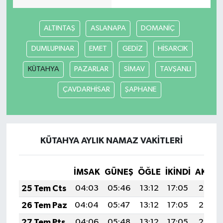
ALTINTAŞ
ASLANAPA
DOMANİÇ
DUMLUPINAR
EMET
GEDİZ
HİSARCIK
KÜTAHYA
PAZARLAR
SİMAV
TAVŞANLI
ÇAVDARHİSAR
ŞAPHANE
KÜTAHYA AYLIK NAMAZ VAKITLERI
İMSAK
GÜNEŞ
ÖĞLE
İKINDI
AKŞA
25 Tem Cts
04:03
05:46
13:12
17:05
20:27
26 Tem Paz
04:04
05:47
13:12
17:05
20:26
27 Tem Pts
04:06
05:48
13:12
17:05
20:25