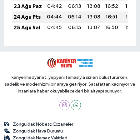
23 Ağu Paz
04:42
06:13
13:08
16:52
19:53
24 Ağu Pts
04:44
06:14
13:08
16:51
19:51
25 Ağu Sal
04:45
06:15
13:07
16:50
19:50
kariyermedyanet, yepyeni temasıyla sizleri buluştururken,
sadelik ve modernizmi bir araya getiriyor. Şatafattan kaçınıyor ve
insanlara haber okuyabilecekleri bir altyapı sunuyor.
Zonguldak Nöbetçi Eczaneler
Zonguldak Hava Durumu
Zonguldak Namaz Vakitleri