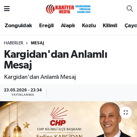
Zonguldak
Zonguldak Nöbetçi Eczaneler
Zonguldak
Ereğli
Alaplı
Kozlu
Kilimli
Çay
Ereğli
Zonguldak Hava Durumu
HABERLER
MESAJ
Kargidan'dan Anlamlı
Alaplı
Zonguldak Namaz Vakitleri
Mesaj
Kozlu
Zonguldak Trafik Yoğunluk Haritası
Kargidan'dan Anlamlı Mesaj
Kilimli
Puan Durumu ve Fikstür
23.05.2026 - 23:34
YAYINLANMA
Çaycuma
Tüm Manşetler
Gökçebey
Son Dakika Haberleri
Devrek
Haber Arşivi