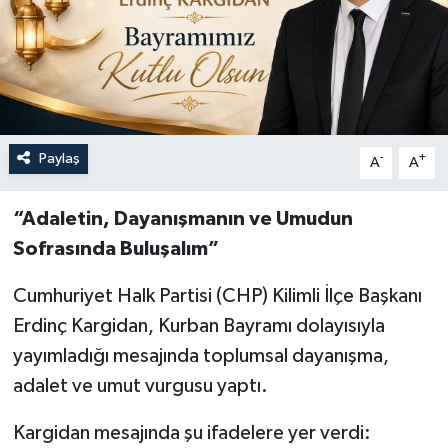
Özel
Mesaj
Dergim
Paylaş
-
+
A
A
Ulusal
“Adaletin, Dayanışmanın ve Umudun
Sofrasında Buluşalım”
Cumhuriyet Halk Partisi (CHP) Kilimli İlçe Başkanı
Erdinç Kargidan, Kurban Bayramı dolayısıyla
yayımladığı mesajında toplumsal dayanışma,
adalet ve umut vurgusu yaptı.
Kargidan mesajında şu ifadelere yer verdi: