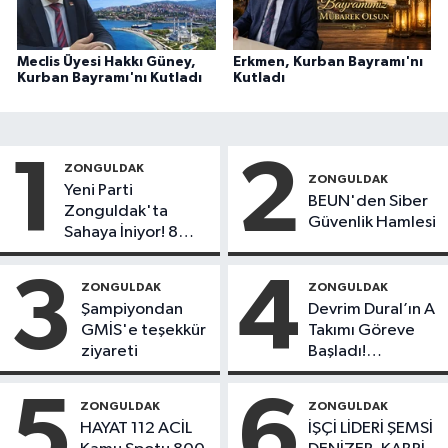
Meclis Üyesi Hakkı Güney,
Erkmen, Kurban Bayramı'nı
Kurban Bayramı'nı Kutladı
Kutladı
1
2
ZONGULDAK
ZONGULDAK
Yeni Parti
BEUN'den Siber
Zonguldak'ta
Güvenlik Hamlesi
Sahaya İniyor! 8
İlçede Kurucu
Başkanlar Göreve
3
4
ZONGULDAK
ZONGULDAK
Başladı
Şampiyondan
Devrim Dural’ın A
GMİS'e teşekkür
Takımı Göreve
ziyareti
Başladı!
Yönetimde
Kimler Var?
5
6
ZONGULDAK
ZONGULDAK
HAYAT 112 ACİL
İŞÇİ LİDERİ ŞEMSİ