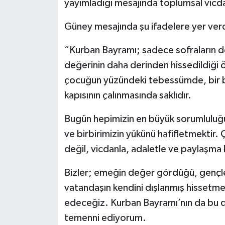
yayımladığı mesajında toplumsal vicd
Güney mesajında şu ifadelere yer verd
“Kurban Bayramı; sadece sofraların değ
değerinin daha derinden hissedildiği 
çocuğun yüzündeki tebessümde, bir bü
kapısının çalınmasında saklıdır.
Bugün hepimizin en büyük sorumlulu
ve birbirimizin yükünü hafifletmektir.
değil, vicdanla, adaletle ve paylaşma k
Bizler; emeğin değer gördüğü, gençle
vatandaşın kendini dışlanmış hissetm
edeceğiz. Kurban Bayramı’nın da bu d
temenni ediyorum.