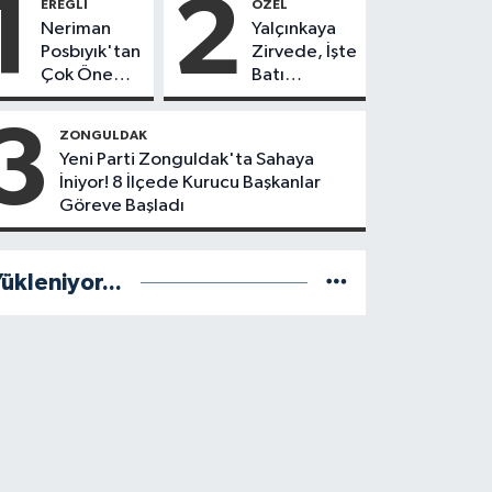
1
2
EREĞLI
ÖZEL
Neriman
Yalçınkaya
Posbıyık'tan
Zirvede, İşte
Çok Önemli
Batı
Karar! CHP
Karadeniz'in
mi Yeni Parti
En Başarılı
3
ZONGULDAK
mi?
Belediye
Yeni Parti Zonguldak'ta Sahaya
Başkanı
İniyor! 8 İlçede Kurucu Başkanlar
Anket
Göreve Başladı
Sonuçları
ükleniyor...