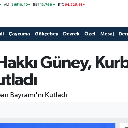
6510.40
13.799
64.225,61
ALTIN
BİST
BTC
li
Çaycuma
Gökçebey
Devrek
Özel
Mesaj
Der
 Hakkı Güney, Kur
utladı
ban Bayramı'nı Kutladı