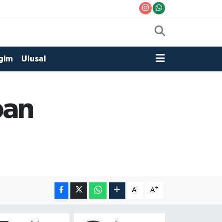
gim
Ulusal
ban
-
+
A
A