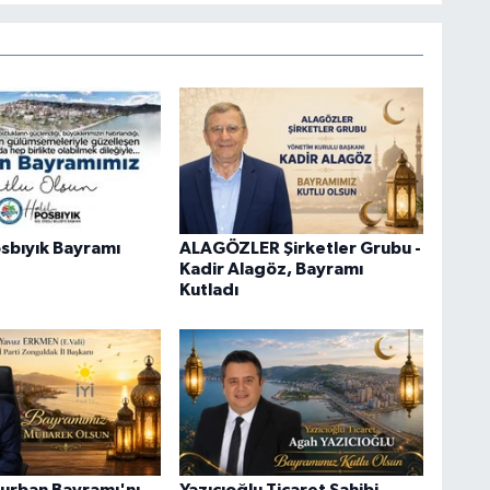
sbıyık Bayramı
ALAGÖZLER Şirketler Grubu -
Kadir Alagöz, Bayramı
Kutladı
urban Bayramı'nı
Yazıcıoğlu Ticaret Sahibi