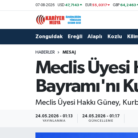
47,7143
55,0317
64,2463
07-08-2026
USD
EUR
GBP
Zonguldak
Zonguldak Nöbetçi Eczaneler
Zonguldak
Ereğli
Alaplı
Kozlu
Kilim
Ereğli
Zonguldak Hava Durumu
HABERLER
MESAJ
Alaplı
Zonguldak Namaz Vakitleri
Meclis Üyesi
Kozlu
Zonguldak Trafik Yoğunluk Haritası
Bayramı'nı K
Kilimli
Puan Durumu ve Fikstür
Meclis Üyesi Hakkı Güney, Kur
Çaycuma
Tüm Manşetler
24.05.2026 - 01:13
24.05.2026 - 01:17
Gökçebey
Son Dakika Haberleri
YAYINLANMA
GÜNCELLEME
Devrek
Haber Arşivi