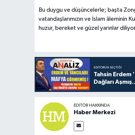
Bu duygu ve düşüncelerle; başta Zong
vatandaşlarımızın ve İslam âleminin Ku
huzur, bereket ve güzel yarınlar diliy
EDITÖRÜN SEÇTIĞI
Tahsin Erdem 
Dağları Aşmış..
EDITÖR HAKKINDA
Haber Merkezi