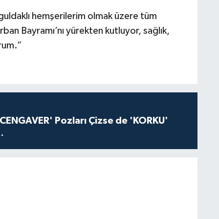
uldaklı hemşerilerim olmak üzere tüm
rban Bayramı’nı yürekten kutluyor, sağlık,
orum.”
'CENGAVER' Pozları Çizse de 'KORKU'
.