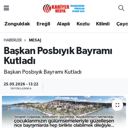
Zonguldak
Zonguldak Nöbetçi Eczaneler
Zonguldak
Ereğli
Alaplı
Kozlu
Kilimli
Çay
Ereğli
Zonguldak Hava Durumu
HABERLER
MESAJ
Başkan Posbıyık Bayramı
Alaplı
Zonguldak Namaz Vakitleri
Kutladı
Kozlu
Zonguldak Trafik Yoğunluk Haritası
Başkan Posbıyık Bayramı Kutladı
Kilimli
Puan Durumu ve Fikstür
25.05.2026 - 13:22
YAYINLANMA
Çaycuma
Tüm Manşetler
Gökçebey
Son Dakika Haberleri
Devrek
Haber Arşivi