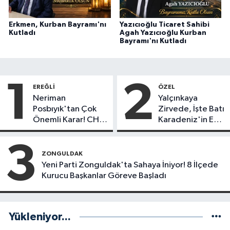
Erkmen, Kurban Bayramı'nı
Yazıcıoğlu Ticaret Sahibi
Kutladı
Agah Yazıcıoğlu Kurban
Bayramı'nı Kutladı
1
2
EREĞLI
ÖZEL
Neriman
Yalçınkaya
Posbıyık'tan Çok
Zirvede, İşte Batı
Önemli Karar! CHP
Karadeniz'in En
mi Yeni Parti mi?
Başarılı Belediye
Başkanı Anket
3
Sonuçları
ZONGULDAK
Yeni Parti Zonguldak'ta Sahaya İniyor! 8 İlçede
Kurucu Başkanlar Göreve Başladı
Yükleniyor...