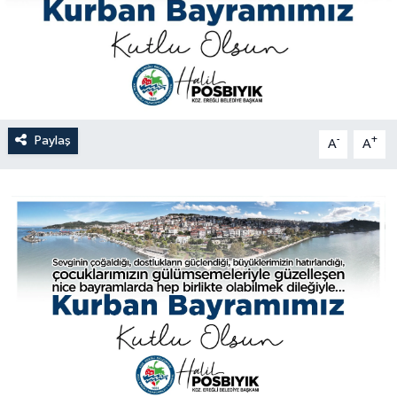
Özel
Mesaj
Dergim
Paylaş
-
+
A
A
Ulusal