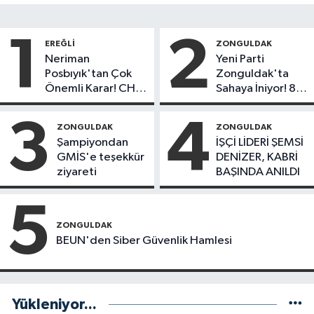
1
2
EREĞLI
ZONGULDAK
Neriman
Yeni Parti
Posbıyık'tan Çok
Zonguldak'ta
Önemli Karar! CHP
Sahaya İniyor! 8
mi Yeni Parti mi?
İlçede Kurucu
Başkanlar Göreve
3
4
ZONGULDAK
ZONGULDAK
Başladı
Şampiyondan
İŞÇİ LİDERİ ŞEMSİ
GMİS'e teşekkür
DENİZER, KABRİ
ziyareti
BAŞINDA ANILDI
5
ZONGULDAK
BEUN'den Siber Güvenlik Hamlesi
Yükleniyor...