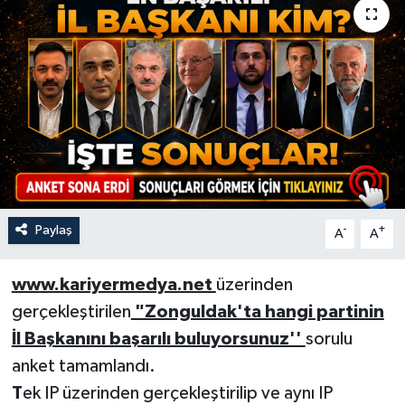
Özel
Mesaj
Dergim
Ulusal
Paylaş
-
+
A
A
www.kariyermedya.net
üzerinden
gerçekleştirilen
"Zonguldak'ta hangi partinin
İl Başkanını başarılı buluyorsunuz''
sorulu
anket tamamlandı.
T
ek IP üzerinden gerçekleştirilip ve aynı IP