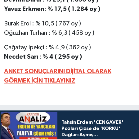
Yavuz Erkmen: % 17,5 ( 1.284 oy )
Burak Erol : % 10,5 ( 767 oy )
Oğuzhan Turhan : % 6,3 ( 458 oy )
Çağatay İpekçi : % 4,9 ( 362 oy )
Necdet Sarı : % 4 ( 295 oy )
ANKET SONUÇLARINI DİJİTAL OLARAK
GÖRMEK İÇİN TIKLAYINIZ
Tahsin Erdem 'CENGAVER'
Pozları Çizse de 'KORKU'
Dağları Aşmış...