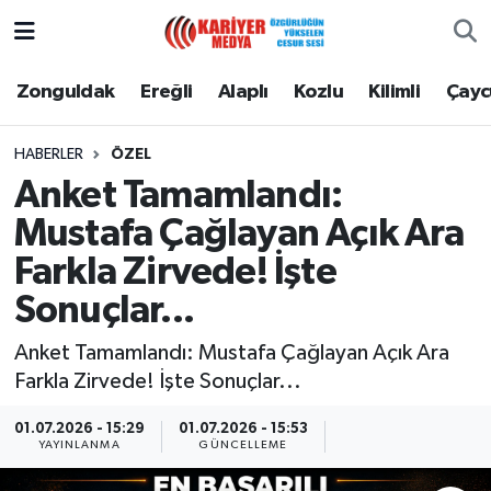
Zonguldak
Zonguldak Nöbetçi Eczaneler
Zonguldak
Ereğli
Alaplı
Kozlu
Kilimli
Çay
Ereğli
Zonguldak Hava Durumu
HABERLER
ÖZEL
Anket Tamamlandı:
Alaplı
Zonguldak Namaz Vakitleri
Mustafa Çağlayan Açık Ara
Kozlu
Zonguldak Trafik Yoğunluk Haritası
Farkla Zirvede! İşte
Sonuçlar...
Kilimli
Puan Durumu ve Fikstür
Anket Tamamlandı: Mustafa Çağlayan Açık Ara
Çaycuma
Tüm Manşetler
Farkla Zirvede! İşte Sonuçlar...
Gökçebey
Son Dakika Haberleri
01.07.2026 - 15:29
01.07.2026 - 15:53
YAYINLANMA
GÜNCELLEME
Devrek
Haber Arşivi