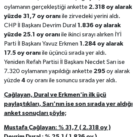
oylamanın gerçekleştiği ankette
2.318 oy alarak
yüzde 31,7 oy oranı
ile zirvedeki yerini aldı.
CHP İl Başkanı Devrim Dural
1.836 oy alarak
yüzde 25.1 oy oranı
ile ikinci sırayı alırken İYİ
Parti İl Başkanı Yavuz Erkmen
1.284 oy alarak
17.5 oy oranı
ile üçüncü sırada yer aldı.
Yeniden Refah Partisi İl Başkanı Necdet Sarı ise
7.320 oylamanın yapıldığı ankette
295
oy alarak
yüzde
4
oy oranı ile sonuncu sırada yer aldı.
Çağlayan, Dural ve Erkmen'in ilk üçü
paylaştıkları, Sarı'nın ise son sırada yer aldığı
anket sonuçları şöyle;
Mustafa Çağlayan: % 31,7 ( 2.318 oy )
Devrim Dural : % 25,1 ( 1.836 oy )