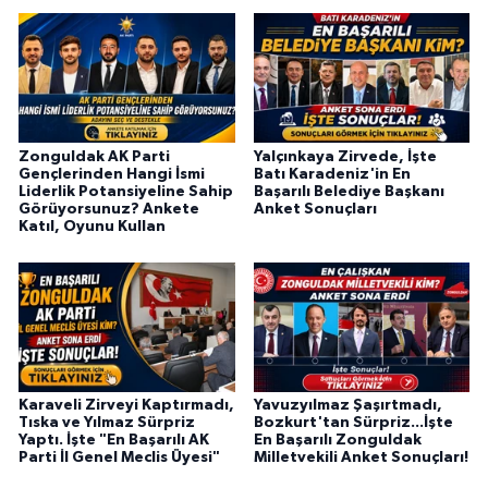
Zonguldak AK Parti
Yalçınkaya Zirvede, İşte
Gençlerinden Hangi İsmi
Batı Karadeniz'in En
Liderlik Potansiyeline Sahip
Başarılı Belediye Başkanı
Görüyorsunuz? Ankete
Anket Sonuçları
Katıl, Oyunu Kullan
Karaveli Zirveyi Kaptırmadı,
Yavuzyılmaz Şaşırtmadı,
Tıska ve Yılmaz Sürpriz
Bozkurt'tan Sürpriz...İşte
Yaptı. İşte "En Başarılı AK
En Başarılı Zonguldak
Parti İl Genel Meclis Üyesi"
Milletvekili Anket Sonuçları!