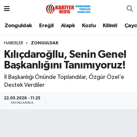
Zonguldak
Zonguldak Nöbetçi Eczaneler
Zonguldak
Ereğli
Alaplı
Kozlu
Kilimli
Çay
Ereğli
Zonguldak Hava Durumu
HABERLER
ZONGULDAK
Kılıçdaroğllu, Senin Genel
Alaplı
Zonguldak Namaz Vakitleri
Başkanlığını Tanımıyoruz!
Kozlu
Zonguldak Trafik Yoğunluk Haritası
İl Başkanlığı Önünde Toplandılar, Özgür Özel’e
Destek Verdiler
Kilimli
Puan Durumu ve Fikstür
22.05.2026 - 11:25
Çaycuma
Tüm Manşetler
YAYINLANMA
Gökçebey
Son Dakika Haberleri
Devrek
Haber Arşivi