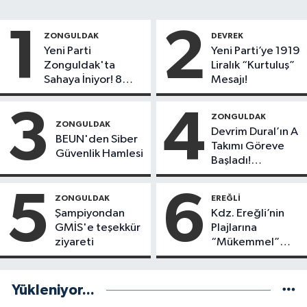
1
2
ZONGULDAK
DEVREK
Yeni Parti
Yeni Parti’ye 1919
Zonguldak'ta
Liralık “Kurtuluş”
Sahaya İniyor! 8
Mesajı!
İlçede Kurucu
Başkanlar Göreve
3
4
ZONGULDAK
Başladı
ZONGULDAK
Devrim Dural’ın A
BEUN'den Siber
Takımı Göreve
Güvenlik Hamlesi
Başladı!
Yönetimde
Kimler Var?
5
6
ZONGULDAK
EREĞLI
Şampiyondan
Kdz. Ereğli’nin
GMİS'e teşekkür
Plajlarına
ziyareti
“Mükemmel”
Notu!
Yükleniyor...