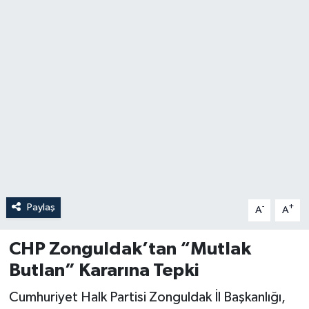
Özel
Mesaj
Dergim
Ulusal
Paylaş
-
+
A
A
CHP Zonguldak’tan “Mutlak
Butlan” Kararına Tepki
Cumhuriyet Halk Partisi Zonguldak İl Başkanlığı,