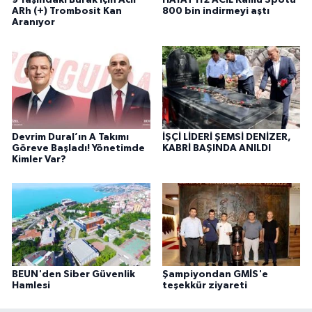
9 Yaşındaki Burak İçin Acil
HAYAT 112 ACİL Kamu Spotu
ARh (+) Trombosit Kan
800 bin indirmeyi aştı
Aranıyor
Devrim Dural’ın A Takımı
İŞÇİ LİDERİ ŞEMSİ DENİZER,
Göreve Başladı! Yönetimde
KABRİ BAŞINDA ANILDI
Kimler Var?
BEUN'den Siber Güvenlik
Şampiyondan GMİS'e
Hamlesi
teşekkür ziyareti