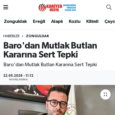
Zonguldak
Zonguldak Nöbetçi Eczaneler
Zonguldak
Ereğli
Alaplı
Kozlu
Kilimli
Çay
Ereğli
Zonguldak Hava Durumu
HABERLER
ZONGULDAK
Baro'dan Mutlak Butlan
Alaplı
Zonguldak Namaz Vakitleri
Kararına Sert Tepki
Kozlu
Zonguldak Trafik Yoğunluk Haritası
Baro'dan Mutlak Butlan Kararına Sert Tepki
Kilimli
Puan Durumu ve Fikstür
22.05.2026 - 11:12
YAYINLANMA
Çaycuma
Tüm Manşetler
Gökçebey
Son Dakika Haberleri
Devrek
Haber Arşivi