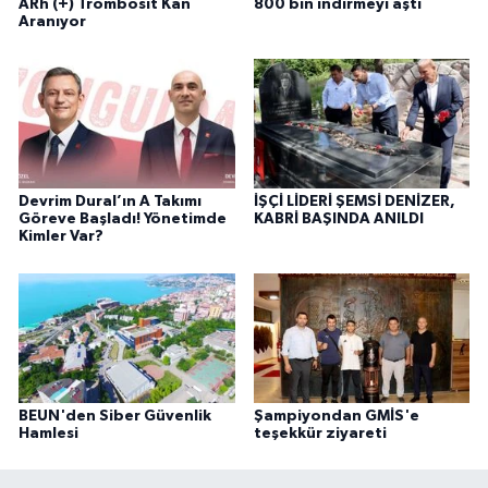
ARh (+) Trombosit Kan
800 bin indirmeyi aştı
Aranıyor
Devrim Dural’ın A Takımı
İŞÇİ LİDERİ ŞEMSİ DENİZER,
Göreve Başladı! Yönetimde
KABRİ BAŞINDA ANILDI
Kimler Var?
BEUN'den Siber Güvenlik
Şampiyondan GMİS'e
Hamlesi
teşekkür ziyareti