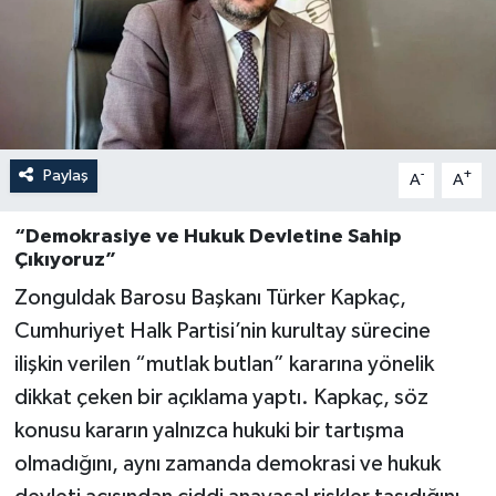
Özel
Mesaj
Dergim
Paylaş
-
+
A
A
Ulusal
“Demokrasiye ve Hukuk Devletine Sahip
Çıkıyoruz”
Zonguldak Barosu Başkanı Türker Kapkaç,
Cumhuriyet Halk Partisi’nin kurultay sürecine
ilişkin verilen “mutlak butlan” kararına yönelik
dikkat çeken bir açıklama yaptı. Kapkaç, söz
konusu kararın yalnızca hukuki bir tartışma
olmadığını, aynı zamanda demokrasi ve hukuk