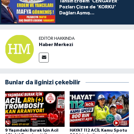
Tahsin Erdem 'CENGAVER'
Pozları Çizse de 'KORKU'
Dağları Aşmış...
EDITÖR HAKKINDA
Haber Merkezi
Bunlar da ilginizi çekebilir
9 Yaşındaki Burak İçin Acil
HAYAT 112 ACİL Kamu Spotu