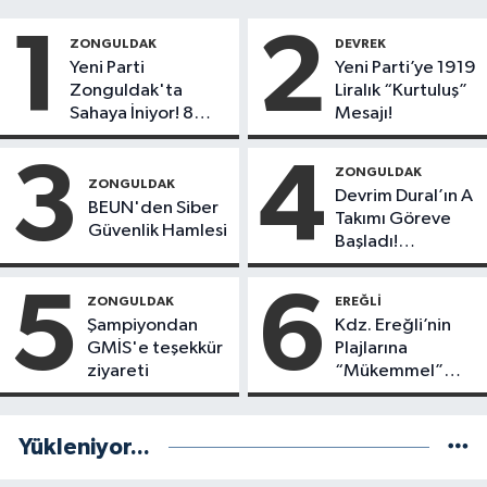
1
2
ZONGULDAK
DEVREK
Yeni Parti
Yeni Parti’ye 1919
Zonguldak'ta
Liralık “Kurtuluş”
Sahaya İniyor! 8
Mesajı!
İlçede Kurucu
Başkanlar Göreve
3
4
ZONGULDAK
Başladı
ZONGULDAK
Devrim Dural’ın A
BEUN'den Siber
Takımı Göreve
Güvenlik Hamlesi
Başladı!
Yönetimde
Kimler Var?
5
6
ZONGULDAK
EREĞLI
Şampiyondan
Kdz. Ereğli’nin
GMİS'e teşekkür
Plajlarına
ziyareti
“Mükemmel”
Notu!
Yükleniyor...