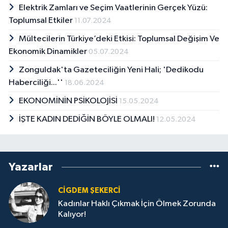
Elektrik Zamları ve Seçim Vaatlerinin Gerçek Yüzü:
Toplumsal Etkiler
11.07.2024
Mültecilerin Türkiye’deki Etkisi: Toplumsal Değişim Ve
Ekonomik Dinamikler
05.07.2024
Zonguldak'ta Gazeteciliğin Yeni Hali; 'Dedikodu
Haberciliği...''
18.06.2024
EKONOMİNİN PSİKOLOJİSİ
15.05.2024
İŞTE KADIN DEDİĞİN BÖYLE OLMALI!
12.05.2024
Yazarlar
CIGDEM ŞEKERCİ
Kadınlar Haklı Çıkmak İçin Ölmek Zorunda
Kalıyor!