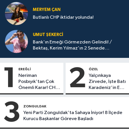
MERYEM ÇAN
Butlanlı CHP iktidar yolunda!
UMUT ŞEKERCİ
Bank'ın Emeği Görmezden Gelindi! /
Bektaş, Kerim Yılmaz'ın 2 Senede
Yaptıklarını 15 Senede Yapamadı!
1
2
EREĞLI
ÖZEL
Neriman
Yalçınkaya
Posbıyık'tan Çok
Zirvede, İşte Batı
Önemli Karar! CHP
Karadeniz'in En
mi Yeni Parti mi?
Başarılı Belediye
Başkanı Anket
3
Sonuçları
ZONGULDAK
Yeni Parti Zonguldak'ta Sahaya İniyor! 8 İlçede
Kurucu Başkanlar Göreve Başladı