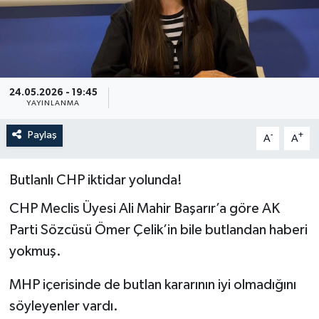
Özel
Mesaj
24.05.2026 - 19:45
Dergim
YAYINLANMA
Ulusal
Paylaş
-
+
A
A
Butlanlı CHP iktidar yolunda!
CHP Meclis Üyesi Ali Mahir Başarır’a göre AK
Parti Sözcüsü Ömer Çelik’in bile butlandan haberi
yokmuş.
MHP içerisinde de butlan kararının iyi olmadığını
söyleyenler vardı.