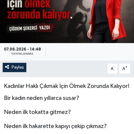
Özel
Mesaj
Dergim
07.06.2026 - 14:48
YAYINLANMA
Ulusal
Paylaş
-
+
A
A
Kadınlar Haklı Çıkmak İçin Ölmek Zorunda Kalıyor!
Bir kadın neden yıllarca susar?
Neden ilk tokatta gitmez?
Neden ilk hakarette kapıyı çekip çıkmaz?