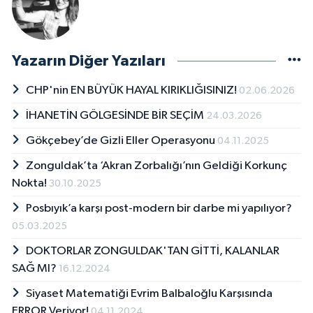
Yazarın Diğer Yazıları
CHP'nin EN BÜYÜK HAYAL KIRIKLIĞISINIZ!
02.06.2026
İHANETİN GÖLGESİNDE BİR SEÇİM
24.03.2026
Gökçebey’de Gizli Eller Operasyonu
04.11.2025
Zonguldak’ta ‘Akran Zorbalığı’nın Geldiği Korkunç
Nokta!
30.10.2025
Posbıyık’a karşı post-modern bir darbe mi yapılıyor?
05.03.2025
DOKTORLAR ZONGULDAK'TAN GİTTİ, KALANLAR
SAĞ MI?
16.12.2024
Siyaset Matematiği Evrim Balbaloğlu Karşısında
ERROR Veriyor!
04.11.2024