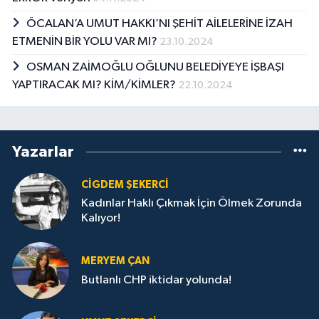
ÖCALAN’A UMUT HAKKI’NI ŞEHİT AİLELERİNE İZAH
ETMENİN BİR YOLU VAR MI?
23.10.2024
OSMAN ZAİMOĞLU OĞLUNU BELEDİYEYE İŞBAŞI
YAPTIRACAK MI? KİM/KİMLER?
22.10.2024
Yazarlar
CIGDEM ŞEKERCİ
Kadınlar Haklı Çıkmak İçin Ölmek Zorunda
Kalıyor!
MERYEM ÇAN
Butlanlı CHP iktidar yolunda!