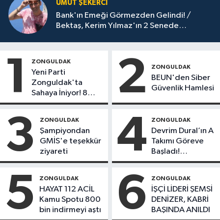
UMUT ŞEKERCİ
Bank'ın Emeği Görmezden Gelindi! /
Bektaş, Kerim Yılmaz'ın 2 Senede
Yaptıklarını 15 Senede Yapamadı!
1
2
ZONGULDAK
ZONGULDAK
Yeni Parti
BEUN'den Siber
Zonguldak'ta
Güvenlik Hamlesi
Sahaya İniyor! 8
İlçede Kurucu
Başkanlar Göreve
3
4
ZONGULDAK
ZONGULDAK
Başladı
Şampiyondan
Devrim Dural’ın A
GMİS'e teşekkür
Takımı Göreve
ziyareti
Başladı!
Yönetimde
Kimler Var?
5
6
ZONGULDAK
ZONGULDAK
HAYAT 112 ACİL
İŞÇİ LİDERİ ŞEMSİ
Kamu Spotu 800
DENİZER, KABRİ
bin indirmeyi aştı
BAŞINDA ANILDI