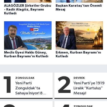
ALAGÖZLER Şirketler Grubu
Başkan Karataş'tan Önemli
- Kadir Alagöz, Bayramı
Mesaj
Kutladı
Meclis Üyesi Hakkı Güney,
Erkmen, Kurban Bayramı'nı
Kurban Bayramı'nı Kutladı
Kutladı
1
2
ZONGULDAK
DEVREK
Yeni Parti
Yeni Parti’ye 1919
Zonguldak'ta
Liralık “Kurtuluş”
Sahaya İniyor! 8
Mesajı!
İlçede Kurucu
Başkanlar Göreve
ZONGULDAK