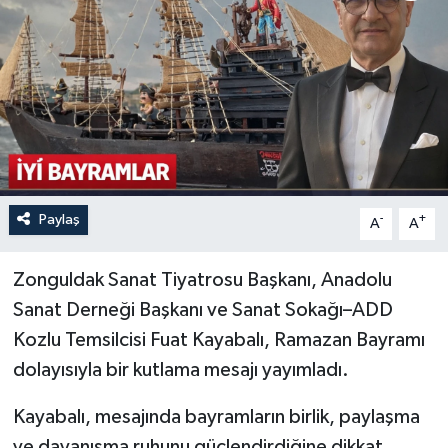
Özel
Mesaj
Dergim
Ulusal
Paylaş
-
+
A
A
Zonguldak Sanat Tiyatrosu Başkanı, Anadolu
Sanat Derneği Başkanı ve Sanat Sokağı–ADD
Kozlu Temsilcisi Fuat Kayabalı, Ramazan Bayramı
dolayısıyla bir kutlama mesajı yayımladı.
Kayabalı, mesajında bayramların birlik, paylaşma
ve dayanışma ruhunu güçlendirdiğine dikkat