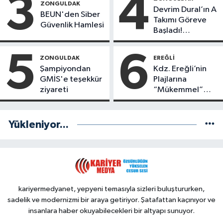
3
4
Başladı
ZONGULDAK
Devrim Dural’ın A
BEUN'den Siber
Takımı Göreve
Güvenlik Hamlesi
Başladı!
Yönetimde
Kimler Var?
5
6
ZONGULDAK
EREĞLI
Şampiyondan
Kdz. Ereğli’nin
GMİS'e teşekkür
Plajlarına
ziyareti
“Mükemmel”
Notu!
Yükleniyor...
kariyermedyanet, yepyeni temasıyla sizleri buluştururken,
sadelik ve modernizmi bir araya getiriyor. Şatafattan kaçınıyor ve
insanlara haber okuyabilecekleri bir altyapı sunuyor.