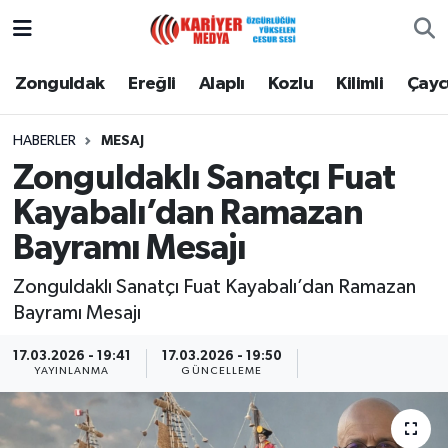
Zonguldak
Zonguldak Nöbetçi Eczaneler
Zonguldak
Ereğli
Alaplı
Kozlu
Kilimli
Çay
Ereğli
Zonguldak Hava Durumu
HABERLER
MESAJ
Zonguldaklı Sanatçı Fuat
Alaplı
Zonguldak Namaz Vakitleri
Kayabalı’dan Ramazan
Kozlu
Zonguldak Trafik Yoğunluk Haritası
Bayramı Mesajı
Kilimli
Puan Durumu ve Fikstür
Zonguldaklı Sanatçı Fuat Kayabalı’dan Ramazan
Bayramı Mesajı
Çaycuma
Tüm Manşetler
17.03.2026 - 19:41
17.03.2026 - 19:50
YAYINLANMA
GÜNCELLEME
Gökçebey
Son Dakika Haberleri
Devrek
Haber Arşivi