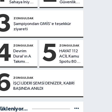
Sahaya İniyor!
Güvenlik
8 İlçede
Hamlesi
Kurucu
3
Başkanlar
ZONGULDAK
Göreve
Şampiyondan GMİS'e teşekkür
Başladı
ziyareti
4
5
ZONGULDAK
ZONGULDAK
Devrim
HAYAT 112
Dural’ın A
ACİL Kamu
Takımı
Spotu 800
Göreve
bin
Başladı!
indirmeyi
6
Yönetimde
aştı
ZONGULDAK
Kimler Var?
İŞÇİ LİDERİ ŞEMSİ DENİZER, KABRİ
BAŞINDA ANILDI
ükleniyor...