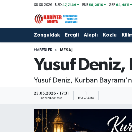
47,7436
55,2510
64,4811
08-08-2026
USD
EUR
GBP
Zonguldak
Zonguldak Nöbetçi Eczaneler
Zonguldak
Ereğli
Alaplı
Kozlu
Kilim
Ereğli
Zonguldak Hava Durumu
HABERLER
MESAJ
Alaplı
Zonguldak Namaz Vakitleri
Yusuf Deniz,
Kozlu
Zonguldak Trafik Yoğunluk Haritası
Yusuf Deniz, Kurban Bayramı'nı
Kilimli
Puan Durumu ve Fikstür
23.05.2026 - 17:31
1
Çaycuma
Tüm Manşetler
YAYINLANMA
PAYLAŞIM
Gökçebey
Son Dakika Haberleri
Devrek
Haber Arşivi