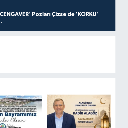
'CENGAVER' Pozları Çizse de 'KORKU'
.