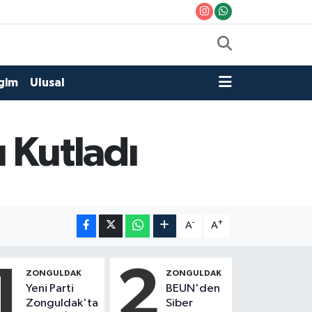
gim
Ulusal
 Kutladı
-
+
A
A
1
2
ZONGULDAK
ZONGULDAK
Yeni Parti
BEUN'den
Zonguldak'ta
Siber