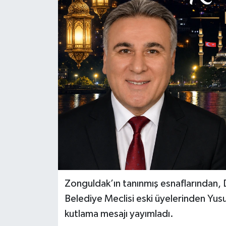
Özel
Mesaj
Dergim
Ulusal
Zonguldak’ın tanınmış esnaflarından,
Belediye Meclisi eski üyelerinden Yusu
kutlama mesajı yayımladı.