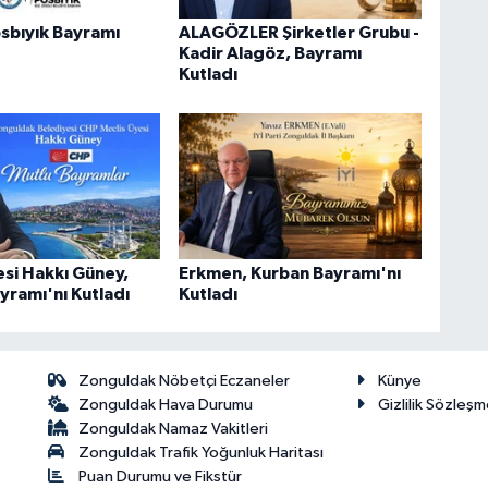
sbıyık Bayramı
ALAGÖZLER Şirketler Grubu -
Kadir Alagöz, Bayramı
Kutladı
esi Hakkı Güney,
Erkmen, Kurban Bayramı'nı
yramı'nı Kutladı
Kutladı
Zonguldak Nöbetçi Eczaneler
Künye
Zonguldak Hava Durumu
Gizlilik Sözleşm
Zonguldak Namaz Vakitleri
Zonguldak Trafik Yoğunluk Haritası
Puan Durumu ve Fikstür