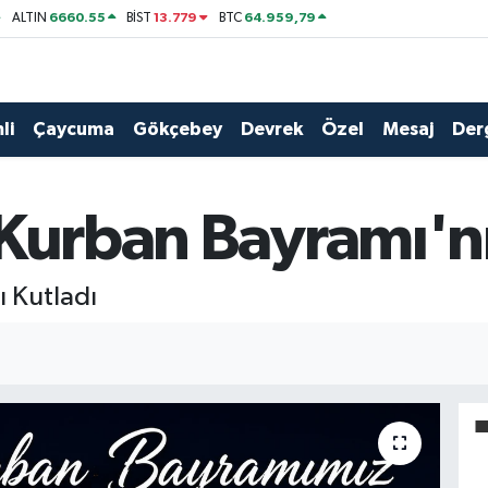
6660.55
13.779
64.959,79
ALTIN
BİST
BTC
li
Çaycuma
Gökçebey
Devrek
Özel
Mesaj
Der
 Kurban Bayramı'nı
 Kutladı