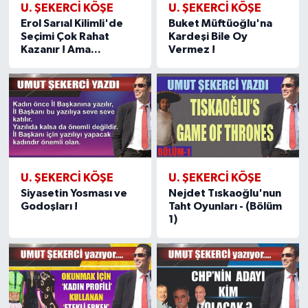
U. ŞEKERCI KÖŞE
U. ŞEKERCI KÖŞE
Erol Sarıal Kilimli'de
Buket Müftüoğlu'na
Seçimi Çok Rahat
Kardeşi Bile Oy
Kazanır ! Ama...
Vermez !
U. ŞEKERCI KÖŞE
U. ŞEKERCI KÖŞE
Siyasetin Yosması ve
Nejdet Tıskaoğlu'nun
Godoşları !
Taht Oyunları - (Bölüm
1)