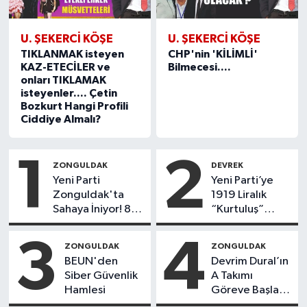
U. ŞEKERCI KÖŞE
U. ŞEKERCI KÖŞE
TIKLANMAK isteyen
CHP'nin 'KİLİMLİ'
KAZ-ETECİLER ve
Bilmecesi....
onları TIKLAMAK
isteyenler.... Çetin
Bozkurt Hangi Profili
Ciddiye Almalı?
1
2
ZONGULDAK
DEVREK
Yeni Parti
Yeni Parti’ye
Zonguldak'ta
1919 Liralık
Sahaya İniyor! 8
“Kurtuluş”
İlçede Kurucu
Mesajı!
Başkanlar Göreve
3
4
ZONGULDAK
ZONGULDAK
Başladı
BEUN'den
Devrim Dural’ın
Siber Güvenlik
A Takımı
Hamlesi
Göreve Başladı!
Yönetimde