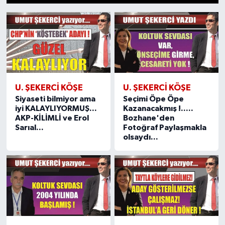
1
2
3
4
5
6
7
8
9
10
11
12
13
14
15
Özel
Mesaj
Dergim
U. ŞEKERCI KÖŞE
U. ŞEKERCI KÖŞE
Ulusal
Siyaseti bilmiyor ama
Seçimi Öpe Öpe
iyi KALAYLIYORMUŞ...
Kazanacakmış !.....
AKP-KİLİMLİ ve Erol
Bozhane'den
Sarıal...
Fotoğraf Paylaşmakla
olsaydı...