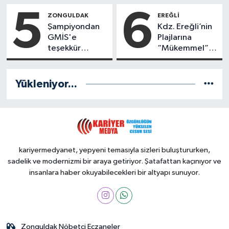
Kimler Var?
5
6
ZONGULDAK
EREĞLI
Şampiyondan
Kdz. Ereğli’nin
GMİS'e
Plajlarına
teşekkür
“Mükemmel”
ziyareti
Notu!
Yükleniyor...
kariyermedyanet, yepyeni temasıyla sizleri buluştururken,
sadelik ve modernizmi bir araya getiriyor. Şatafattan kaçınıyor ve
insanlara haber okuyabilecekleri bir altyapı sunuyor.
Zonguldak Nöbetçi Eczaneler