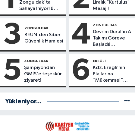
Zonguldak'ta
Liralık “Kurtuluş”
Sahaya İniyor! 8
Mesajı!
İlçede Kurucu
Başkanlar Göreve
3
4
ZONGULDAK
Başladı
ZONGULDAK
Devrim Dural’ın A
BEUN'den Siber
Takımı Göreve
Güvenlik Hamlesi
Başladı!
Yönetimde
Kimler Var?
5
6
ZONGULDAK
EREĞLI
Şampiyondan
Kdz. Ereğli’nin
GMİS'e teşekkür
Plajlarına
ziyareti
“Mükemmel”
Notu!
Yükleniyor...