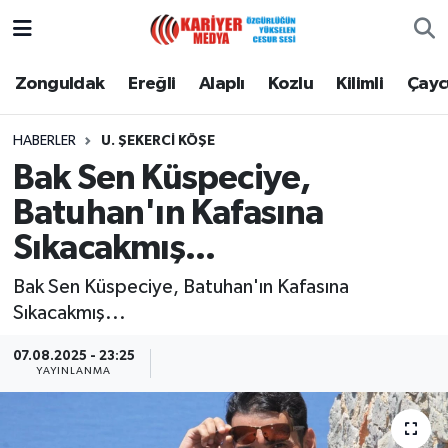
Zonguldak
Zonguldak Nöbetçi Eczaneler
Zonguldak
Ereğli
Alaplı
Kozlu
Kilimli
Çay
Ereğli
Zonguldak Hava Durumu
HABERLER
U. ŞEKERCI KÖŞE
Bak Sen Küspeciye,
Alaplı
Zonguldak Namaz Vakitleri
Batuhan'ın Kafasına
Kozlu
Zonguldak Trafik Yoğunluk Haritası
Sıkacakmış...
Kilimli
Puan Durumu ve Fikstür
Bak Sen Küspeciye, Batuhan'ın Kafasına
Sıkacakmış...
Çaycuma
Tüm Manşetler
07.08.2025 - 23:25
YAYINLANMA
Gökçebey
Son Dakika Haberleri
Devrek
Haber Arşivi