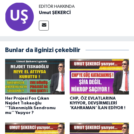
EDITÖR HAKKINDA
Umut ŞEKERCİ
Bunlar da ilginizi çekebilir
Her Projesi Fos Çıkan
CHP, ÖZ EVLATLARINA
Nejdet Tıskaoğlu
KIYIYOR, DEVŞİRMELERİ
''Tükenmişlik Sendromu
'KAHRAMAN' İLAN EDİYOR !
mu'' Yaşıyor ?