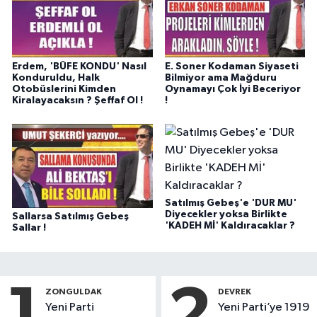
Erdem, 'BÜFE KONDU' Nasıl
E. Soner Kodaman Siyaseti
Konduruldu, Halk
Bilmiyor ama Mağduru
Otobüslerini Kimden
Oynamayı Çok İyi Beceriyor
Kiralayacaksın ? Şeffaf Ol !
!
Satılmış Gebeş'e 'DUR MU'
Diyecekler yoksa Birlikte
Sallarsa Satılmış Gebeş
'KADEH Mİ' Kaldıracaklar ?
Sallar !
1
2
ZONGULDAK
DEVREK
Yeni Parti
Yeni Parti’ye 1919