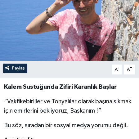
Özel
Mesaj
Dergim
Ulusal
Paylaş
-
+
A
A
Kalem Sustuğunda Zifiri Karanlık Başlar
“Vakfikebirliler ve Tonyalılar olarak başına sıkmak
için emirlerini bekliyoruz, Başkanım !”
Bu söz, sıradan bir sosyal medya yorumu değil.