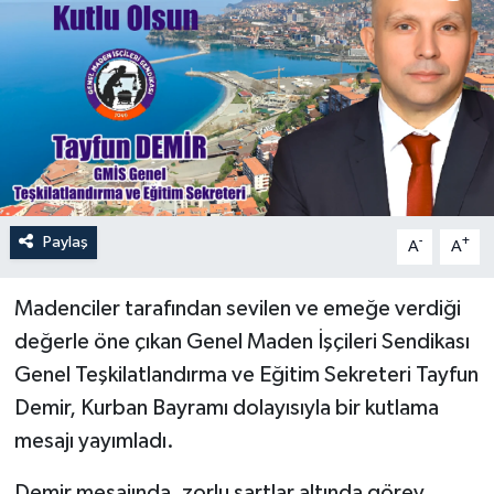
Özel
Mesaj
Dergim
Ulusal
Paylaş
-
+
A
A
Madenciler tarafından sevilen ve emeğe verdiği
değerle öne çıkan Genel Maden İşçileri Sendikası
Genel Teşkilatlandırma ve Eğitim Sekreteri Tayfun
Demir, Kurban Bayramı dolayısıyla bir kutlama
mesajı yayımladı.
Demir mesajında, zorlu şartlar altında görev