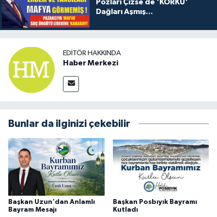
Pozları Çizse de 'KORKU'
Dağları Aşmış...
EDITÖR HAKKINDA
Haber Merkezi
Bunlar da ilginizi çekebilir
Başkan Uzun'dan Anlamlı
Başkan Posbıyık Bayramı
Bayram Mesajı
Kutladı