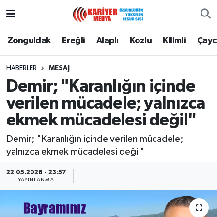
Zonguldak
Zonguldak Nöbetçi Eczaneler
Zonguldak
Ereğli
Alaplı
Kozlu
Kilimli
Çay
Ereğli
Zonguldak Hava Durumu
HABERLER
MESAJ
Demir; "Karanlığın içinde
Alaplı
Zonguldak Namaz Vakitleri
verilen mücadele; yalnızca
Kozlu
Zonguldak Trafik Yoğunluk Haritası
ekmek mücadelesi değil"
Kilimli
Puan Durumu ve Fikstür
Demir; "Karanlığın içinde verilen mücadele;
yalnızca ekmek mücadelesi değil"
Çaycuma
Tüm Manşetler
22.05.2026 - 23:57
YAYINLANMA
Gökçebey
Son Dakika Haberleri
Devrek
Haber Arşivi