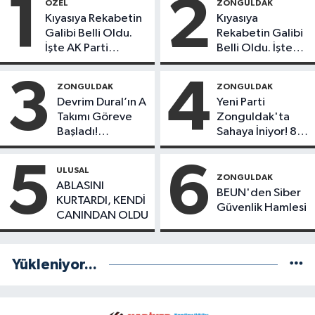
1
2
ÖZEL
ZONGULDAK
Kıyasıya Rekabetin
Kıyasıya
Galibi Belli Oldu.
Rekabetin Galibi
İşte AK Parti
Belli Oldu. İşte
Gençlerinden
Liderlik
Liderlik
Potansiyeline
3
4
ZONGULDAK
ZONGULDAK
Potansiyeline Sahip
Sahip İlk 3 Genç
Devrim Dural’ın A
Yeni Parti
İlk 3 İsim!
İsim!
Takımı Göreve
Zonguldak'ta
Başladı!
Sahaya İniyor! 8
Yönetimde
İlçede Kurucu
Kimler Var?
Başkanlar Göreve
5
6
ULUSAL
Başladı
ZONGULDAK
ABLASINI
BEUN'den Siber
KURTARDI, KENDİ
Güvenlik Hamlesi
CANINDAN OLDU
Yükleniyor...