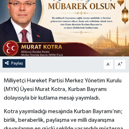
Özel
Mesaj
Dergim
Ulusal
Paylaş
-
+
A
A
Milliyetçi Hareket Partisi Merkez Yönetim Kurulu
(MYK) Üyesi Murat Kotra, Kurban Bayramı
dolayısıyla bir kutlama mesajı yayımladı.
Kotra yayımladığı mesajında Kurban Bayramı’nın;
birlik, beraberlik, paylaşma ve milli dayanışma
duygularının en güçlü şekilde yaşandığı müstesna