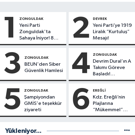
1
2
ZONGULDAK
DEVREK
Yeni Parti
Yeni Parti’ye 1919
Zonguldak'ta
Liralık “Kurtuluş”
Sahaya İniyor! 8
Mesajı!
İlçede Kurucu
Başkanlar Göreve
3
4
ZONGULDAK
Başladı
ZONGULDAK
Devrim Dural’ın A
BEUN'den Siber
Takımı Göreve
Güvenlik Hamlesi
Başladı!
Yönetimde
Kimler Var?
5
6
ZONGULDAK
EREĞLI
Şampiyondan
Kdz. Ereğli’nin
GMİS'e teşekkür
Plajlarına
ziyareti
“Mükemmel”
Notu!
Yükleniyor...