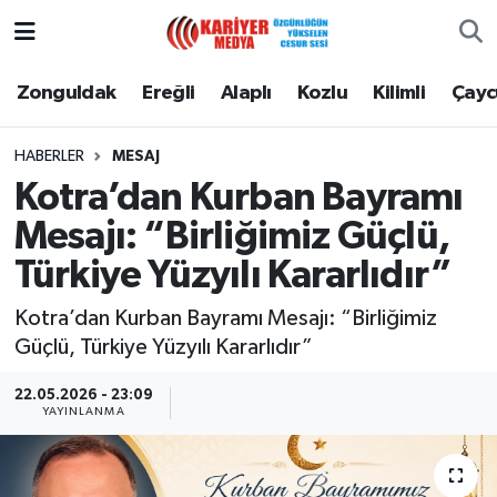
Zonguldak
Zonguldak Nöbetçi Eczaneler
Zonguldak
Ereğli
Alaplı
Kozlu
Kilimli
Çay
Ereğli
Zonguldak Hava Durumu
HABERLER
MESAJ
Kotra’dan Kurban Bayramı
Alaplı
Zonguldak Namaz Vakitleri
Mesajı: “Birliğimiz Güçlü,
Kozlu
Zonguldak Trafik Yoğunluk Haritası
Türkiye Yüzyılı Kararlıdır”
Kilimli
Puan Durumu ve Fikstür
Kotra’dan Kurban Bayramı Mesajı: “Birliğimiz
Güçlü, Türkiye Yüzyılı Kararlıdır”
Çaycuma
Tüm Manşetler
22.05.2026 - 23:09
YAYINLANMA
Gökçebey
Son Dakika Haberleri
Devrek
Haber Arşivi