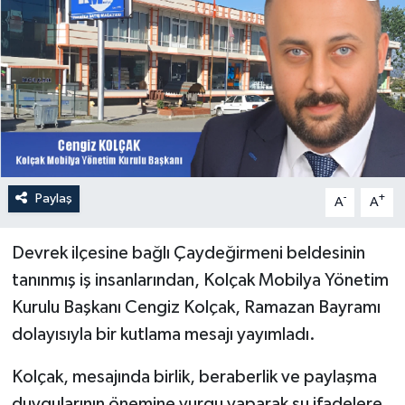
Özel
Mesaj
Dergim
Ulusal
Paylaş
-
+
A
A
Devrek ilçesine bağlı Çaydeğirmeni beldesinin
tanınmış iş insanlarından, Kolçak Mobilya Yönetim
Kurulu Başkanı Cengiz Kolçak, Ramazan Bayramı
dolayısıyla bir kutlama mesajı yayımladı.
Kolçak, mesajında birlik, beraberlik ve paylaşma
duygularının önemine vurgu yaparak şu ifadelere