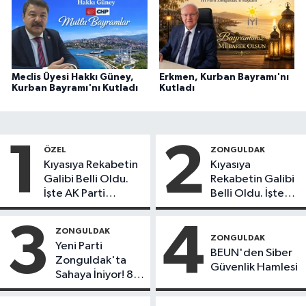
Meclis Üyesi Hakkı Güney,
Erkmen, Kurban Bayramı'nı
Kurban Bayramı'nı Kutladı
Kutladı
1
2
ÖZEL
ZONGULDAK
Kıyasıya Rekabetin
Kıyasıya
Galibi Belli Oldu.
Rekabetin Galibi
İşte AK Parti
Belli Oldu. İşte
Gençlerinden
Liderlik
Liderlik
Potansiyeline
3
4
ZONGULDAK
Potansiyeline Sahip
Sahip İlk 3 Genç
ZONGULDAK
Yeni Parti
İlk 3 İsim!
İsim!
BEUN'den Siber
Zonguldak'ta
Güvenlik Hamlesi
Sahaya İniyor! 8
İlçede Kurucu
Başkanlar