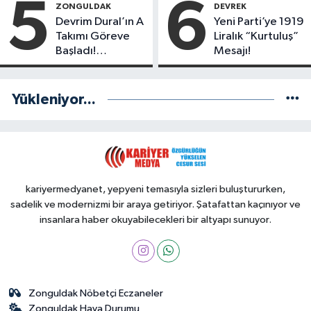
5
6
ZONGULDAK
DEVREK
Göreve Başladı
Devrim Dural’ın A
Yeni Parti’ye 1919
Takımı Göreve
Liralık “Kurtuluş”
Başladı!
Mesajı!
Yönetimde
Kimler Var?
Yükleniyor...
kariyermedyanet, yepyeni temasıyla sizleri buluştururken,
sadelik ve modernizmi bir araya getiriyor. Şatafattan kaçınıyor ve
insanlara haber okuyabilecekleri bir altyapı sunuyor.
Zonguldak Nöbetçi Eczaneler
Zonguldak Hava Durumu