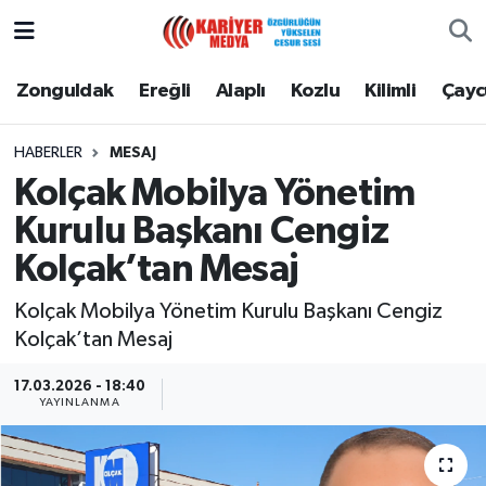
Zonguldak
Zonguldak Nöbetçi Eczaneler
Zonguldak
Ereğli
Alaplı
Kozlu
Kilimli
Çay
Ereğli
Zonguldak Hava Durumu
HABERLER
MESAJ
Kolçak Mobilya Yönetim
Alaplı
Zonguldak Namaz Vakitleri
Kurulu Başkanı Cengiz
Kozlu
Zonguldak Trafik Yoğunluk Haritası
Kolçak’tan Mesaj
Kilimli
Puan Durumu ve Fikstür
Kolçak Mobilya Yönetim Kurulu Başkanı Cengiz
Kolçak’tan Mesaj
Çaycuma
Tüm Manşetler
17.03.2026 - 18:40
YAYINLANMA
Gökçebey
Son Dakika Haberleri
Devrek
Haber Arşivi