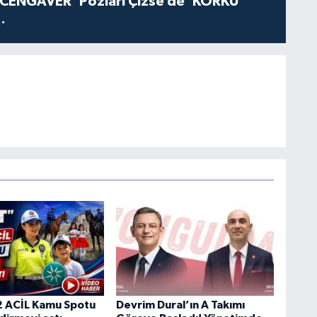
'CENGAVER' Pozları Çizse de 'KORKU'
.
 ACİL Kamu Spotu
Devrim Dural’ın A Takımı