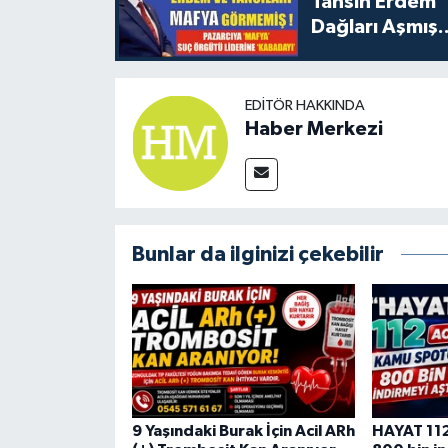
Tahsin Erdem 
Dağları Aşmış..
EDITÖR HAKKINDA
Haber Merkezi
Bunlar da ilginizi çekebilir
9 Yaşındaki Burak İçin Acil ARh
HAYAT 112