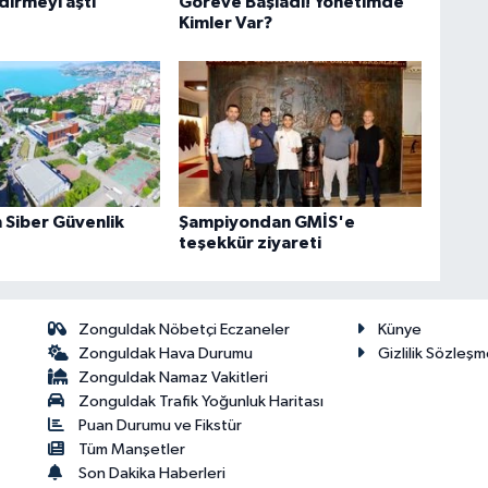
dirmeyi aştı
Göreve Başladı! Yönetimde
Kimler Var?
Siber Güvenlik
Şampiyondan GMİS'e
teşekkür ziyareti
Zonguldak Nöbetçi Eczaneler
Künye
Zonguldak Hava Durumu
Gizlilik Sözleşm
Zonguldak Namaz Vakitleri
Zonguldak Trafik Yoğunluk Haritası
Puan Durumu ve Fikstür
Tüm Manşetler
Son Dakika Haberleri