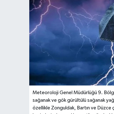
Özel
Mesaj
Dergim
Ulusal
Meteoroloji Genel Müdürlüğü 9. Bölge
sağanak ve gök gürültülü sağanak yağı
özellikle Zonguldak, Bartın ve Düzce ç