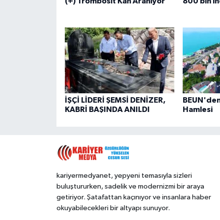
(+) Trombosit Kan Aranıyor
800 bin in
İŞÇİ LİDERİ ŞEMSİ DENİZER,
BEUN'den 
KABRİ BAŞINDA ANILDI
Hamlesi
kariyermedyanet, yepyeni temasıyla sizleri
buluştururken, sadelik ve modernizmi bir araya
getiriyor. Şatafattan kaçınıyor ve insanlara haber
okuyabilecekleri bir altyapı sunuyor.