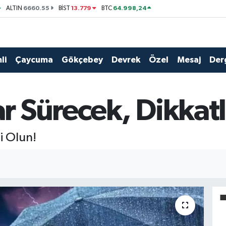
6660.55
13.779
64.998,24
ALTIN
BİST
BTC
li
Çaycuma
Gökçebey
Devrek
Özel
Mesaj
Der
 Sürecek, Dikkatl
i Olun!