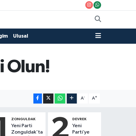
gim
Ulusal
i Olun!
-
+
A
A
1
2
ZONGULDAK
DEVREK
Yeni Parti
Yeni
Zonguldak'ta
Parti’ye