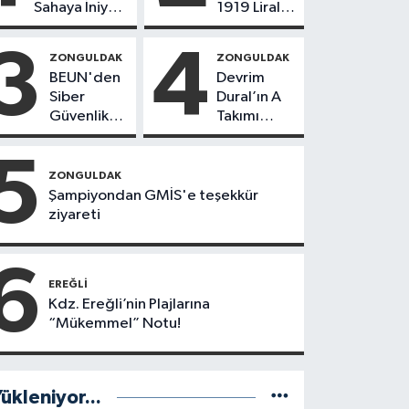
Sahaya İniyor!
1919 Liralık
8 İlçede
“Kurtuluş”
Kurucu
Mesajı!
3
4
ZONGULDAK
ZONGULDAK
Başkanlar
BEUN'den
Devrim
Göreve
Siber
Dural’ın A
Başladı
Güvenlik
Takımı
Hamlesi
Göreve
Başladı!
5
Yönetimde
ZONGULDAK
Kimler Var?
Şampiyondan GMİS'e teşekkür
ziyareti
6
EREĞLI
Kdz. Ereğli’nin Plajlarına
“Mükemmel” Notu!
ükleniyor...