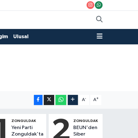
gim
Ulusal
-
+
A
A
1
2
ZONGULDAK
ZONGULDAK
Yeni Parti
BEUN'den
Zonguldak'ta
Siber