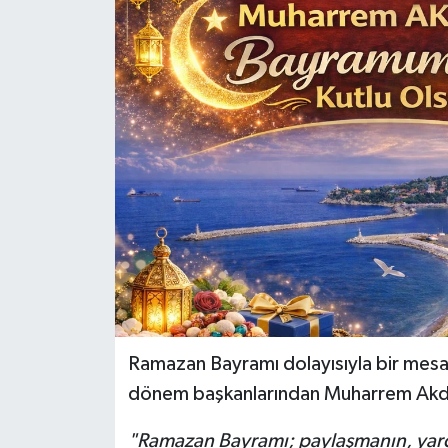
Özel
Mesaj
Dergim
Ulusal
Ramazan Bayramı dolayısıyla bir mesa
dönem başkanlarından Muharrem Akdem
"Ramazan Bayramı; paylaşmanın, yar