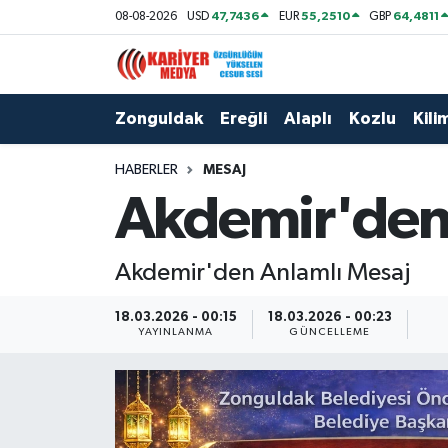
47,7436
55,2510
64,4811
08-08-2026
USD
EUR
GBP
Zonguldak
Zonguldak Nöbetçi Eczaneler
Zonguldak
Ereğli
Alaplı
Kozlu
Kilim
Ereğli
Zonguldak Hava Durumu
HABERLER
MESAJ
Alaplı
Zonguldak Namaz Vakitleri
Akdemir'den
Kozlu
Zonguldak Trafik Yoğunluk Haritası
Akdemir'den Anlamlı Mesaj
Kilimli
Puan Durumu ve Fikstür
18.03.2026 - 00:15
18.03.2026 - 00:23
Çaycuma
Tüm Manşetler
YAYINLANMA
GÜNCELLEME
Gökçebey
Son Dakika Haberleri
Devrek
Haber Arşivi