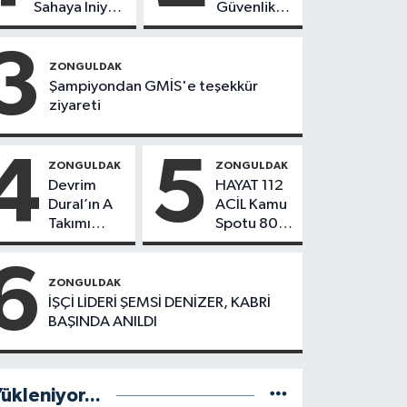
Sahaya İniyor!
Güvenlik
8 İlçede
Hamlesi
Kurucu
3
Başkanlar
ZONGULDAK
Göreve
Şampiyondan GMİS'e teşekkür
Başladı
ziyareti
4
5
ZONGULDAK
ZONGULDAK
Devrim
HAYAT 112
Dural’ın A
ACİL Kamu
Takımı
Spotu 800
Göreve
bin
Başladı!
indirmeyi
6
Yönetimde
aştı
ZONGULDAK
Kimler Var?
İŞÇİ LİDERİ ŞEMSİ DENİZER, KABRİ
BAŞINDA ANILDI
ükleniyor...