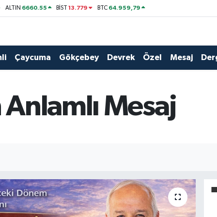
6660.55
13.779
64.959,79
ALTIN
BİST
BTC
li
Çaycuma
Gökçebey
Devrek
Özel
Mesaj
Der
 Anlamlı Mesaj