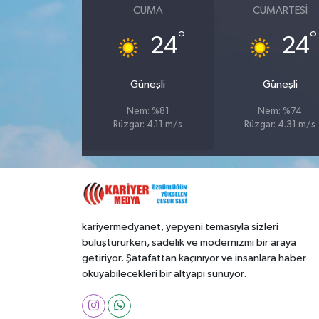
CUMA
CUMARTESI
°
°
24
24
Güneşli
Güneşli
Nem: %81
Nem: %74
Rüzgar: 4.11 m/s
Rüzgar: 4.31 m/s
kariyermedyanet, yepyeni temasıyla sizleri
buluştururken, sadelik ve modernizmi bir araya
getiriyor. Şatafattan kaçınıyor ve insanlara haber
okuyabilecekleri bir altyapı sunuyor.