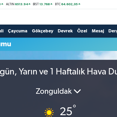
8
6513.94
13.768
64.602,05
ALTIN
BİST
BTC
li
Çaycuma
Gökçebey
Devrek
Özel
Mesaj
Der
umu
ün, Yarın ve 1 Haftalık Hava 
Zonguldak
°
25