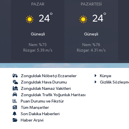
PAZAR
PAZARTESI
°
°
24
24
Güneşli
Güneşli
Nem: %75
Nem: %76
Rüzgar: 5.39 m/s
Rüzgar: 4.31 m/s
Zonguldak Nöbetçi Eczaneler
Künye
Zonguldak Hava Durumu
Gizlilik Sözleşm
Zonguldak Namaz Vakitleri
Zonguldak Trafik Yoğunluk Haritası
Puan Durumu ve Fikstür
Tüm Manşetler
Son Dakika Haberleri
Haber Arşivi