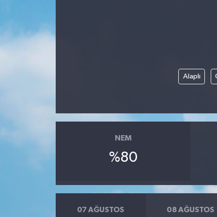
Özel
Mesaj
Dergim
Alaplı
Ulusal
NEM
%80
07 AĞUSTOS
08 AĞUSTOS