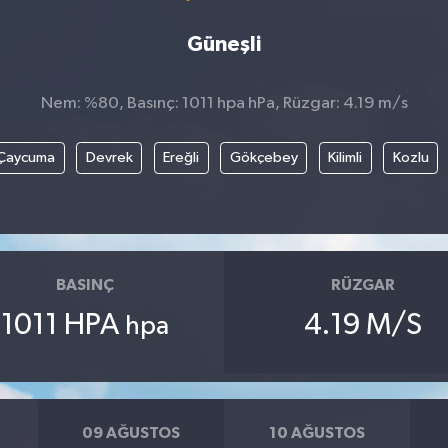
Güneşli
Nem: %80, Basınç: 1011 hpa hPa, Rüzgar: 4.19 m/s
Çaycuma
Devrek
Ereğli
Gökçebey
Kilimli
Kozlu
BASINÇ
RÜZGAR
1011 HPA
4.19 M/S
hpa
09 AĞUSTOS
10 AĞUSTOS