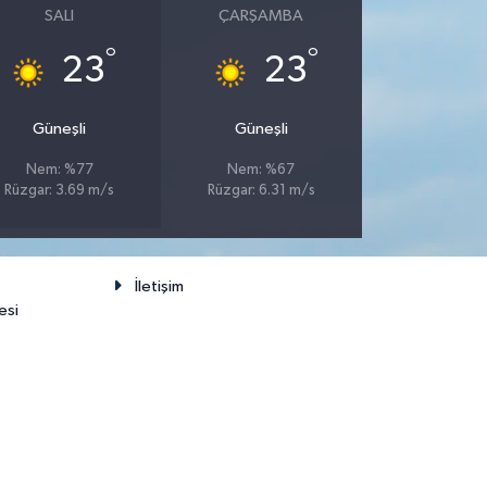
SALI
ÇARŞAMBA
°
°
23
23
Güneşli
Güneşli
Nem: %77
Nem: %67
Rüzgar: 3.69 m/s
Rüzgar: 6.31 m/s
İletişim
esi