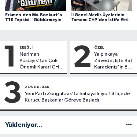
Erkmen'den Mv. Bozkurt'a
İl Genel Meclis Üyelerinin
TTK Tepkisi; "Güldürmeyin"
Tamamı CHP'den İstifa Etti
1
2
EREĞLI
ÖZEL
Neriman
Yalçınkaya
Posbıyık'tan Çok
Zirvede, İşte Batı
Önemli Karar! CHP
Karadeniz'in En
mi Yeni Parti mi?
Başarılı Belediye
Başkanı Anket
3
Sonuçları
ZONGULDAK
Yeni Parti Zonguldak'ta Sahaya İniyor! 8 İlçede
Kurucu Başkanlar Göreve Başladı
Yükleniyor...