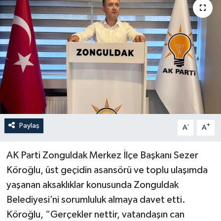
Özel
Mesaj
Dergim
Ulusal
Paylaş
-
+
A
A
AK Parti Zonguldak Merkez İlçe Başkanı Sezer
Köroğlu, üst geçidin asansörü ve toplu ulaşımda
yaşanan aksaklıklar konusunda Zonguldak
Belediyesi’ni sorumluluk almaya davet etti.
Köroğlu, “Gerçekler nettir, vatandaşın can