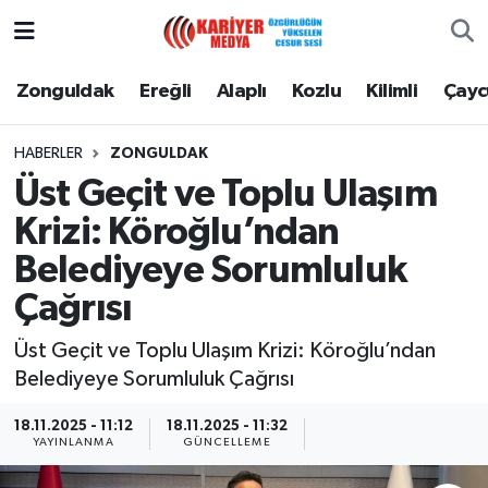
Zonguldak
Zonguldak Nöbetçi Eczaneler
Zonguldak
Ereğli
Alaplı
Kozlu
Kilimli
Çay
Ereğli
Zonguldak Hava Durumu
HABERLER
ZONGULDAK
Üst Geçit ve Toplu Ulaşım
Alaplı
Zonguldak Namaz Vakitleri
Krizi: Köroğlu’ndan
Kozlu
Zonguldak Trafik Yoğunluk Haritası
Belediyeye Sorumluluk
Çağrısı
Kilimli
Puan Durumu ve Fikstür
Üst Geçit ve Toplu Ulaşım Krizi: Köroğlu’ndan
Çaycuma
Tüm Manşetler
Belediyeye Sorumluluk Çağrısı
Gökçebey
Son Dakika Haberleri
18.11.2025 - 11:12
18.11.2025 - 11:32
YAYINLANMA
GÜNCELLEME
Devrek
Haber Arşivi