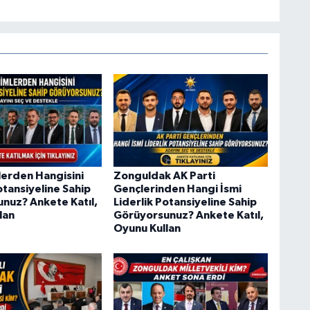
lerden Hangisini
Zonguldak AK Parti
otansiyeline Sahip
Gençlerinden Hangi İsmi
nuz? Ankete Katıl,
Liderlik Potansiyeline Sahip
lan
Görüyorsunuz? Ankete Katıl,
Oyunu Kullan