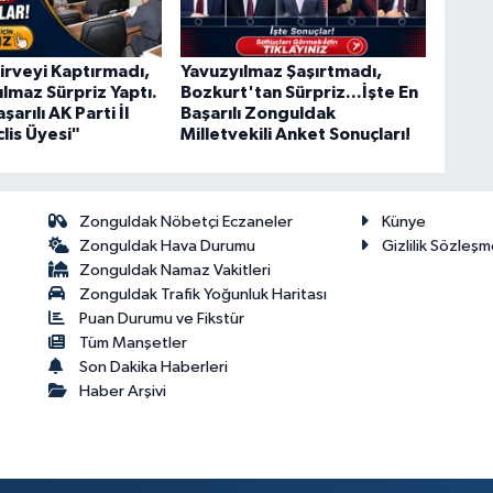
irveyi Kaptırmadı,
Yavuzyılmaz Şaşırtmadı,
ılmaz Sürpriz Yaptı.
Bozkurt'tan Sürpriz...İşte En
şarılı AK Parti İl
Başarılı Zonguldak
lis Üyesi"
Milletvekili Anket Sonuçları!
Zonguldak Nöbetçi Eczaneler
Künye
Zonguldak Hava Durumu
Gizlilik Sözleşm
Zonguldak Namaz Vakitleri
Zonguldak Trafik Yoğunluk Haritası
Puan Durumu ve Fikstür
Tüm Manşetler
Son Dakika Haberleri
Haber Arşivi