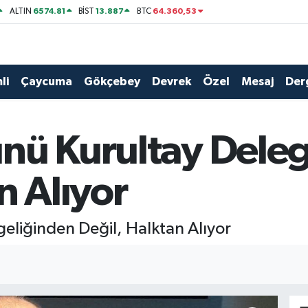
6574.81
13.887
64.360,53
ALTIN
BİST
BTC
li
Çaycuma
Gökçebey
Devrek
Özel
Mesaj
Der
nü Kurultay Dele
n Alıyor
eliğinden Değil, Halktan Alıyor