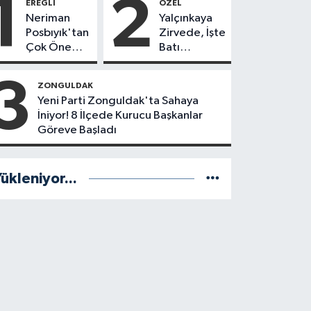
1
2
EREĞLI
ÖZEL
Neriman
Yalçınkaya
Posbıyık'tan
Zirvede, İşte
Çok Önemli
Batı
Karar! CHP
Karadeniz'in
mi Yeni Parti
En Başarılı
3
ZONGULDAK
mi?
Belediye
Yeni Parti Zonguldak'ta Sahaya
Başkanı
İniyor! 8 İlçede Kurucu Başkanlar
Anket
Göreve Başladı
Sonuçları
ükleniyor...