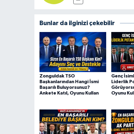
Bunlar da ilginizi çekebilir
Zonguldak TSO
Genç İsim
Başkanlarından Hangi İsmi
Liderlik P
Başarılı Buluyorsunuz?
Görüyorsu
Ankete Katıl, Oyunu Kullan
Oyunu Kul