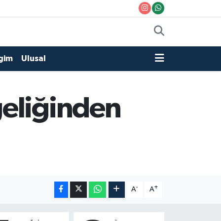
gim
Ulusal
geliğinden
-
+
A
A