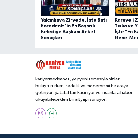
Yalçınkaya Zirvede, İşte Batı
Karaveli Z
Karadeniz'in En Başarılı
Tıska ve Y
Belediye Başkanı Anket
İşte "En Ba
Sonuçları
Genel Mec
kariyermedyanet, yepyeni temasıyla sizleri
buluştururken, sadelik ve modernizmi bir araya
getiriyor. Şatafattan kaçınıyor ve insanlara haber
okuyabilecekleri bir altyapı sunuyor.