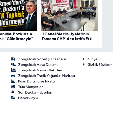
n Mv. Bozkurt'a
İl Genel Meclis Üyelerinin
si; "Güldürmeyin"
Tamamı CHP'den İstifa Etti
Zonguldak Nöbetçi Eczaneler
Künye
Zonguldak Hava Durumu
Gizlilik Sözleşm
Zonguldak Namaz Vakitleri
Zonguldak Trafik Yoğunluk Haritası
Puan Durumu ve Fikstür
Tüm Manşetler
Son Dakika Haberleri
Haber Arşivi