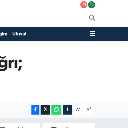
gim
Ulusal
rı;
-
+
A
A