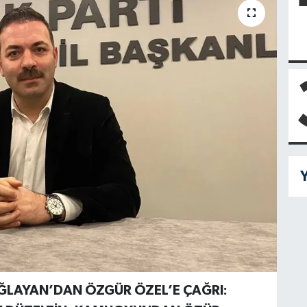
Y
AĞLAYAN’DAN ÖZGÜR ÖZEL’E ÇAĞRI: