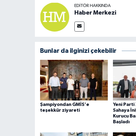
EDITÖR HAKKINDA
Haber Merkezi
Bunlar da ilginizi çekebilir
Şampiyondan GMİS'e
Yeni Part
teşekkür ziyareti
Sahaya İni
Kurucu Ba
Başladı