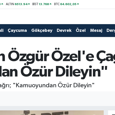
8
6513.94
13.768
64.602,05
ALTIN
BİST
BTC
li
Çaycuma
Gökçebey
Devrek
Özel
Mesaj
Der
 Özgür Özel'e Çağ
n Özür Dileyin"
ğrı; "Kamuoyundan Özür Dileyin"