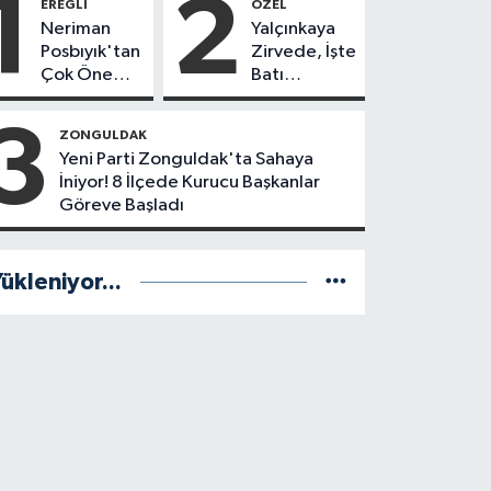
1
2
EREĞLI
ÖZEL
Neriman
Yalçınkaya
Posbıyık'tan
Zirvede, İşte
Çok Önemli
Batı
Karar! CHP
Karadeniz'in
mi Yeni Parti
En Başarılı
3
ZONGULDAK
mi?
Belediye
Yeni Parti Zonguldak'ta Sahaya
Başkanı
İniyor! 8 İlçede Kurucu Başkanlar
Anket
Göreve Başladı
Sonuçları
ükleniyor...