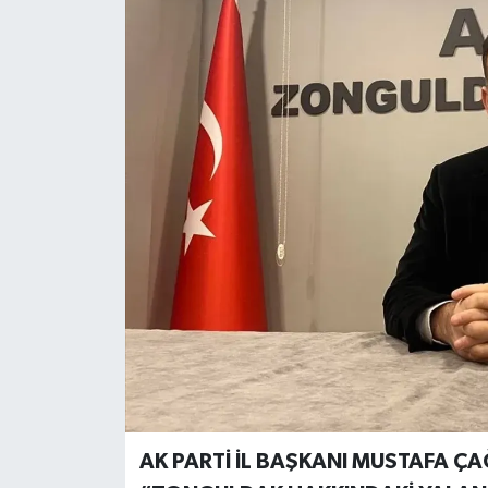
Özel
Mesaj
Dergim
Ulusal
AK PARTİ İL BAŞKANI MUSTAFA Ç