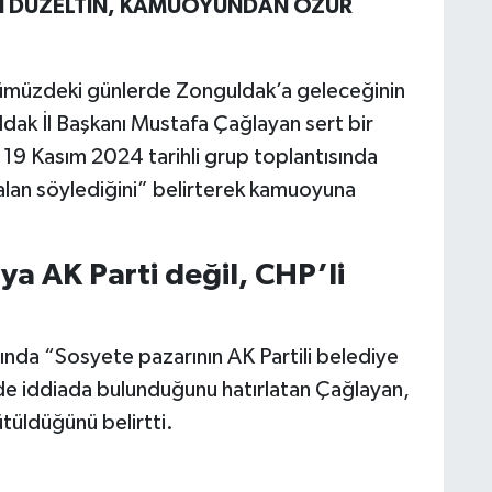
I DÜZELTİN, KAMUOYUNDAN ÖZÜR
ümüzdeki günlerde Zonguldak’a geleceğinin
ldak İl Başkanı Mustafa Çağlayan sert bir
 19 Kasım 2024 tarihli grup toplantısında
alan söylediğini” belirterek kamuoyuna
a AK Parti değil, CHP’li
nda “Sosyete pazarının AK Partili belediye
e iddiada bulunduğunu hatırlatan Çağlayan,
ütüldüğünü belirtti.