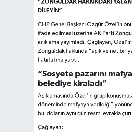
“ZONGULDAK HAKKINDAKİ YALAN
DİLEYİN”
CHP Genel Başkanı Özgür Özel’in ön
ifade edilmesi üzerine AK Parti Zongu
açıklama yayımladı. Çağlayan, Özel’in
Zonguldak hakkında “açık ve net bir y
hatırlatma yaptı.
“Sosyete pazarını mafyay
belediye kiraladı”
Açıklamasında Özel’in grup konuşması
döneminde mafyaya verildiği” yönünd
bu iddianın aynı gün resmi evrakla çür
Çağlayan: