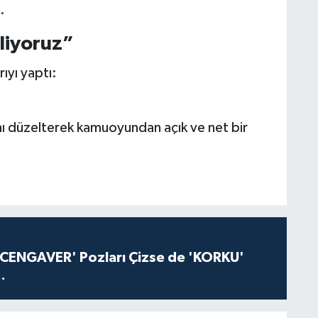
.
kliyoruz”
ıyı yaptı:
nı düzelterek kamuoyundan açık ve net bir
'CENGAVER' Pozları Çizse de 'KORKU'
.