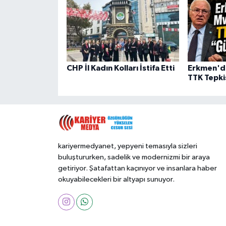
CHP İl Kadın Kolları İstifa Etti
Erkmen'de
TTK Tepki
kariyermedyanet, yepyeni temasıyla sizleri
buluştururken, sadelik ve modernizmi bir araya
getiriyor. Şatafattan kaçınıyor ve insanlara haber
okuyabilecekleri bir altyapı sunuyor.