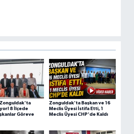
i Zonguldak'ta
Zonguldak'ta Başkan ve 16
yor! 8 İlçede
Meclis Üyesi İstifa Etti, 1
şkanlar Göreve
Meclis Üyesi CHP'de Kaldı