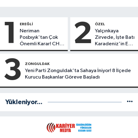
1
2
EREĞLI
ÖZEL
Neriman
Yalçınkaya
Posbıyık'tan Çok
Zirvede, İşte Batı
Önemli Karar! CHP
Karadeniz'in En
mi Yeni Parti mi?
Başarılı Belediye
Başkanı Anket
3
Sonuçları
ZONGULDAK
Yeni Parti Zonguldak'ta Sahaya İniyor! 8 İlçede
Kurucu Başkanlar Göreve Başladı
Yükleniyor...