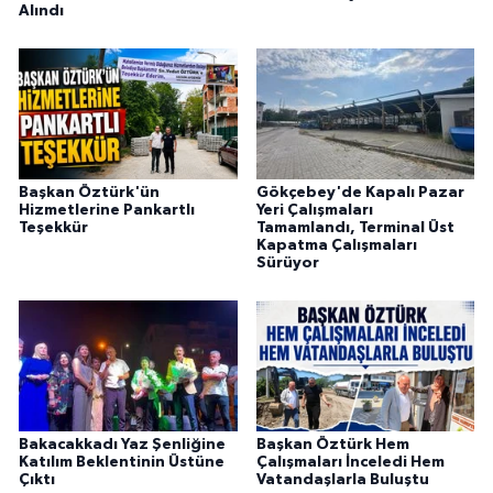
Alındı
Başkan Öztürk'ün
Gökçebey'de Kapalı Pazar
Hizmetlerine Pankartlı
Yeri Çalışmaları
Teşekkür
Tamamlandı, Terminal Üst
Kapatma Çalışmaları
Sürüyor
Bakacakkadı Yaz Şenliğine
Başkan Öztürk Hem
Katılım Beklentinin Üstüne
Çalışmaları İnceledi Hem
Çıktı
Vatandaşlarla Buluştu