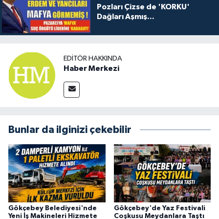
Pozları Çizse de 'KORKU'
Dağları Aşmış...
EDITÖR HAKKINDA
Haber Merkezi
Bunlar da ilginizi çekebilir
Gökçebey Belediyesi'nde
Gökçebey'de Yaz Festivali
Yeni İş Makineleri Hizmete
Coşkusu Meydanlara Taştı