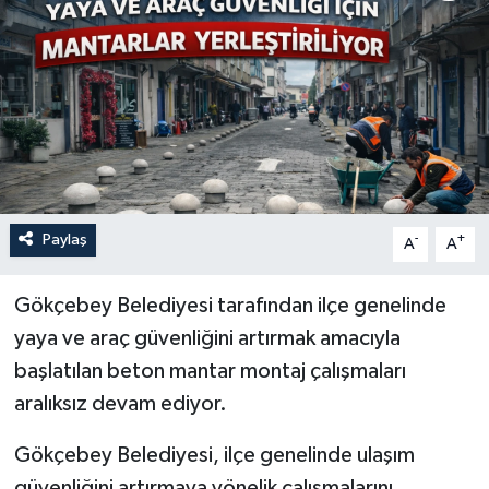
Özel
Mesaj
Dergim
Ulusal
Paylaş
-
+
A
A
Gökçebey Belediyesi tarafından ilçe genelinde
yaya ve araç güvenliğini artırmak amacıyla
başlatılan beton mantar montaj çalışmaları
aralıksız devam ediyor.
Gökçebey Belediyesi, ilçe genelinde ulaşım
güvenliğini artırmaya yönelik çalışmalarını