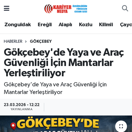
Zonguldak
Zonguldak Nöbetçi Eczaneler
Zonguldak
Ereğli
Alaplı
Kozlu
Kilimli
Çay
Ereğli
Zonguldak Hava Durumu
HABERLER
GÖKÇEBEY
Gökçebey'de Yaya ve Araç
Alaplı
Zonguldak Namaz Vakitleri
Güvenliği İçin Mantarlar
Kozlu
Zonguldak Trafik Yoğunluk Haritası
Yerleştiriliyor
Kilimli
Puan Durumu ve Fikstür
Gökçebey'de Yaya ve Araç Güvenliği İçin
Mantarlar Yerleştiriliyor
Çaycuma
Tüm Manşetler
23.03.2026 - 12:22
YAYINLANMA
Gökçebey
Son Dakika Haberleri
Devrek
Haber Arşivi