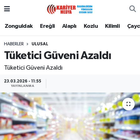
Zonguldak
Zonguldak Nöbetçi Eczaneler
Zonguldak
Ereğli
Alaplı
Kozlu
Kilimli
Çay
Ereğli
Zonguldak Hava Durumu
HABERLER
ULUSAL
Tüketici Güveni Azaldı
Alaplı
Zonguldak Namaz Vakitleri
Tüketici Güveni Azaldı
Kozlu
Zonguldak Trafik Yoğunluk Haritası
23.03.2026 - 11:55
YAYINLANMA
Kilimli
Puan Durumu ve Fikstür
Çaycuma
Tüm Manşetler
Gökçebey
Son Dakika Haberleri
Devrek
Haber Arşivi