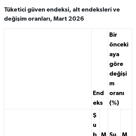
Tüketici güven endeksi, alt endeksleri ve
değişim oranları, Mart 2026
Bir
önceki
aya
göre
değişi
m
End
oranı
eks
(%)
Ş
u
b
M
Şu
M