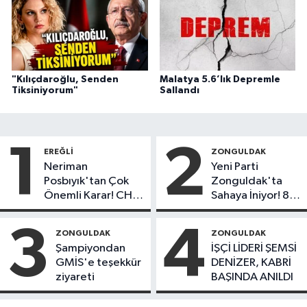
"Kılıçdaroğlu, Senden
Malatya 5.6’lık Depremle
Tiksiniyorum"
Sallandı
1
2
EREĞLI
ZONGULDAK
Neriman
Yeni Parti
Posbıyık'tan Çok
Zonguldak'ta
Önemli Karar! CHP
Sahaya İniyor! 8
mi Yeni Parti mi?
İlçede Kurucu
Başkanlar Göreve
3
4
ZONGULDAK
ZONGULDAK
Başladı
Şampiyondan
İŞÇİ LİDERİ ŞEMSİ
GMİS'e teşekkür
DENİZER, KABRİ
ziyareti
BAŞINDA ANILDI