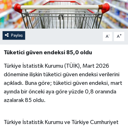
Özel
Mesaj
Paylaş
-
+
A
A
Dergim
Tüketici güven endeksi 85,0 oldu
Ulusal
Türkiye İstatistik Kurumu (TÜİK), Mart 2026
dönemine ilişkin tüketici güven endeksi verilerini
açıkladı. Buna göre; tüketici güven endeksi, mart
ayında bir önceki aya göre yüzde 0,8 oranında
azalarak 85 oldu.
Türkiye İstatistik Kurumu ve Türkiye Cumhuriyet