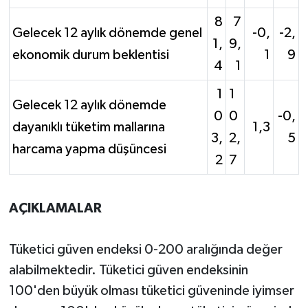
8
7
Gelecek 12 aylık dönemde genel
-0,
-2,
1,
9,
ekonomik durum beklentisi
1
9
4
1
1
1
Gelecek 12 aylık dönemde
0
0
-0,
dayanıklı tüketim mallarına
1,3
3,
2,
5
harcama yapma düşüncesi
2
7
AÇIKLAMALAR
Tüketici güven endeksi 0-200 aralığında değer
alabilmektedir. Tüketici güven endeksinin
100'den büyük olması tüketici güveninde iyimser