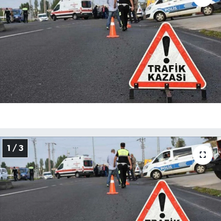
Özel
Mesaj
Dergim
Ulusal
1 / 3