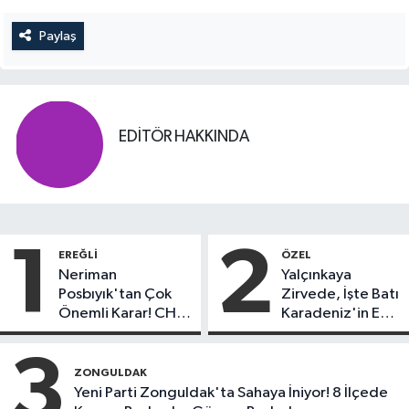
Paylaş
EDITÖR HAKKINDA
1
2
EREĞLI
ÖZEL
Neriman
Yalçınkaya
Posbıyık'tan Çok
Zirvede, İşte Batı
Önemli Karar! CHP
Karadeniz'in En
mi Yeni Parti mi?
Başarılı Belediye
Başkanı Anket
3
Sonuçları
ZONGULDAK
Yeni Parti Zonguldak'ta Sahaya İniyor! 8 İlçede