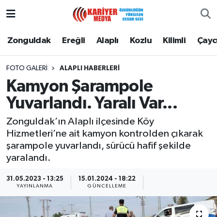
Zonguldak
Zonguldak Nöbetçi Eczaneler
Zonguldak
Ereğli
Alaplı
Kozlu
Kilimli
Çay
Ereğli
Zonguldak Hava Durumu
FOTO GALERI
ALAPLI HABERLERI
Kamyon Şarampole
Alaplı
Zonguldak Namaz Vakitleri
Yuvarlandı. Yaralı Var...
Kozlu
Zonguldak Trafik Yoğunluk Haritası
Zonguldak’ın Alaplı ilçesinde Köy
Hizmetleri’ne ait kamyon kontrolden çıkarak
Kilimli
Puan Durumu ve Fikstür
şarampole yuvarlandı, sürücü hafif şekilde
yaralandı.
Çaycuma
Tüm Manşetler
31.05.2023 - 13:25
15.01.2024 - 18:22
Gökçebey
Son Dakika Haberleri
YAYINLANMA
GÜNCELLEME
Devrek
Haber Arşivi