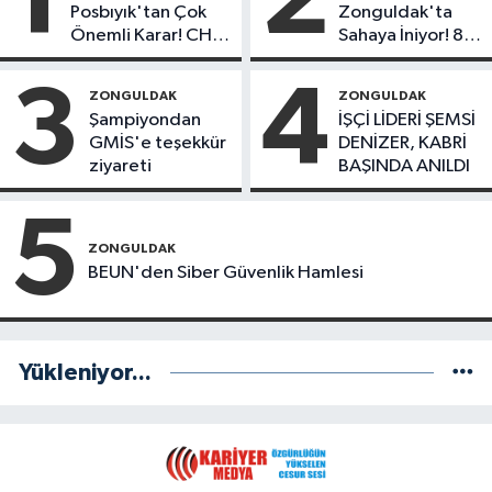
1
2
Posbıyık'tan Çok
Zonguldak'ta
Önemli Karar! CHP
Sahaya İniyor! 8
mi Yeni Parti mi?
İlçede Kurucu
Başkanlar Göreve
3
4
ZONGULDAK
ZONGULDAK
Başladı
Şampiyondan
İŞÇİ LİDERİ ŞEMSİ
GMİS'e teşekkür
DENİZER, KABRİ
ziyareti
BAŞINDA ANILDI
5
ZONGULDAK
BEUN'den Siber Güvenlik Hamlesi
Yükleniyor...