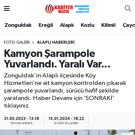
Zonguldak
Zonguldak Nöbetçi Eczaneler
Zonguldak
Ereğli
Alaplı
Kozlu
Kilimli
Çay
Ereğli
Zonguldak Hava Durumu
FOTO GALERI
ALAPLI HABERLERI
Kamyon Şarampole
Alaplı
Zonguldak Namaz Vakitleri
Yuvarlandı. Yaralı Var...
Kozlu
Zonguldak Trafik Yoğunluk Haritası
Zonguldak’ın Alaplı ilçesinde Köy
Hizmetleri’ne ait kamyon kontrolden çıkarak
Kilimli
Puan Durumu ve Fikstür
şarampole yuvarlandı, sürücü hafif şekilde
yaralandı. Haber Devamı için 'SONRAKİ'
Çaycuma
Tüm Manşetler
tıklayınız
Gökçebey
Son Dakika Haberleri
31.05.2023 - 13:18
15.01.2024 - 18:22
YAYINLANMA
GÜNCELLEME
Devrek
Haber Arşivi