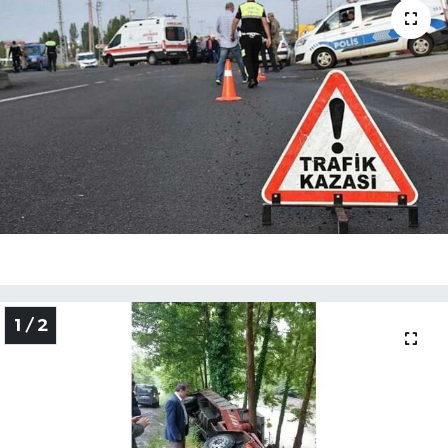
Özel
Mesaj
Dergim
Ulusal
1 / 2