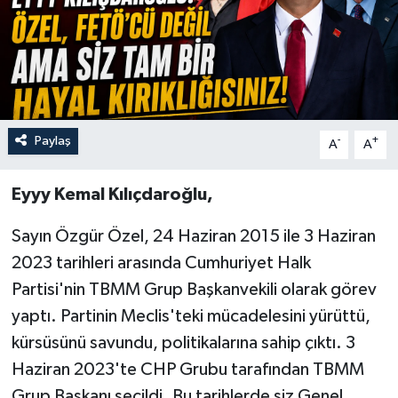
Özel
Mesaj
Dergim
Paylaş
-
+
A
A
Ulusal
Eyyy Kemal Kılıçdaroğlu,
Sayın Özgür Özel, 24 Haziran 2015 ile 3 Haziran
2023 tarihleri arasında Cumhuriyet Halk
Partisi'nin TBMM Grup Başkanvekili olarak görev
yaptı. Partinin Meclis'teki mücadelesini yürüttü,
kürsüsünü savundu, politikalarına sahip çıktı. 3
Haziran 2023'te CHP Grubu tarafından TBMM
Grup Başkanı seçildi. Bu tarihlerde siz Genel