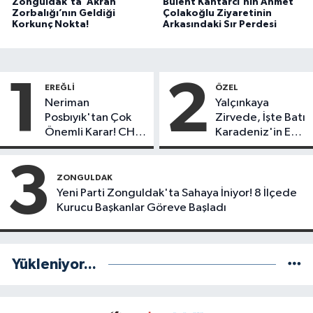
Zonguldak’ta ‘Akran
Bülent Kantarcı'nın Ahmet
Zorbalığı’nın Geldiği
Çolakoğlu Ziyaretinin
Korkunç Nokta!
Arkasındaki Sır Perdesi
1
2
EREĞLI
ÖZEL
Neriman
Yalçınkaya
Posbıyık'tan Çok
Zirvede, İşte Batı
Önemli Karar! CHP
Karadeniz'in En
mi Yeni Parti mi?
Başarılı Belediye
Başkanı Anket
3
Sonuçları
ZONGULDAK
Yeni Parti Zonguldak'ta Sahaya İniyor! 8 İlçede
Kurucu Başkanlar Göreve Başladı
Yükleniyor...