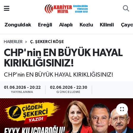
Zonguldak
Zonguldak Nöbetçi Eczaneler
Zonguldak
Ereğli
Alaplı
Kozlu
Kilimli
Çay
Ereğli
Zonguldak Hava Durumu
HABERLER
Ç. ŞEKERCI KÖŞE
CHP'nin EN BÜYÜK HAYAL
Alaplı
Zonguldak Namaz Vakitleri
KIRIKLIĞISINIZ!
Kozlu
Zonguldak Trafik Yoğunluk Haritası
CHP'nin EN BÜYÜK HAYAL KIRIKLIĞISINIZ!
Kilimli
Puan Durumu ve Fikstür
01.06.2026 - 20:22
02.06.2026 - 22:30
YAYINLANMA
GÜNCELLEME
Çaycuma
Tüm Manşetler
Gökçebey
Son Dakika Haberleri
Devrek
Haber Arşivi