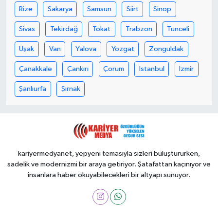
Rize
Sakarya
Samsun
Siirt
Sinop
Sivas
Tekirdağ
Tokat
Trabzon
Tunceli
Uşak
Van
Yalova
Yozgat
Zonguldak
Çanakkale
Çankırı
Çorum
İstanbul
İzmir
Şanlıurfa
Şırnak
kariyermedyanet, yepyeni temasıyla sizleri buluştururken,
sadelik ve modernizmi bir araya getiriyor. Şatafattan kaçınıyor ve
insanlara haber okuyabilecekleri bir altyapı sunuyor.