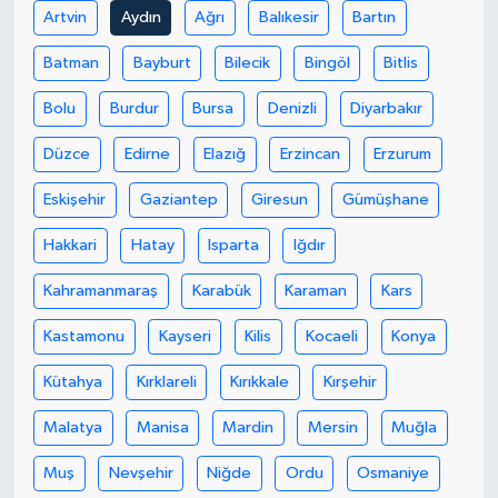
Artvin
Aydın
Ağrı
Balıkesir
Bartın
Batman
Bayburt
Bilecik
Bingöl
Bitlis
Bolu
Burdur
Bursa
Denizli
Diyarbakır
Düzce
Edirne
Elazığ
Erzincan
Erzurum
Eskişehir
Gaziantep
Giresun
Gümüşhane
Hakkari
Hatay
Isparta
Iğdır
Kahramanmaraş
Karabük
Karaman
Kars
Kastamonu
Kayseri
Kilis
Kocaeli
Konya
Kütahya
Kırklareli
Kırıkkale
Kırşehir
Malatya
Manisa
Mardin
Mersin
Muğla
Muş
Nevşehir
Niğde
Ordu
Osmaniye