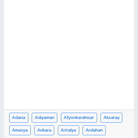
Özel
Mesaj
Dergim
Ulusal
Adana
Adıyaman
Afyonkarahisar
Aksaray
Amasya
Ankara
Antalya
Ardahan