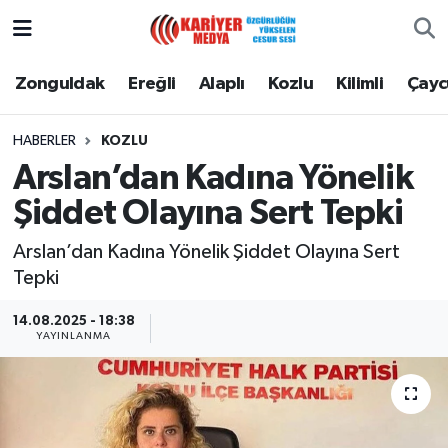
Zonguldak
Zonguldak Nöbetçi Eczaneler
Zonguldak
Ereğli
Alaplı
Kozlu
Kilimli
Çay
Ereğli
Zonguldak Hava Durumu
HABERLER
KOZLU
Arslan’dan Kadına Yönelik
Alaplı
Zonguldak Namaz Vakitleri
Şiddet Olayına Sert Tepki
Kozlu
Zonguldak Trafik Yoğunluk Haritası
Arslan’dan Kadına Yönelik Şiddet Olayına Sert
Tepki
Kilimli
Puan Durumu ve Fikstür
14.08.2025 - 18:38
Çaycuma
Tüm Manşetler
YAYINLANMA
Gökçebey
Son Dakika Haberleri
Devrek
Haber Arşivi