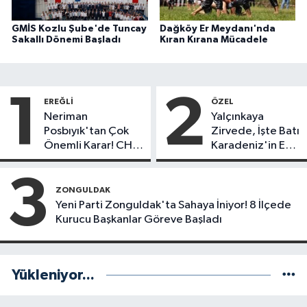
GMİS Kozlu Şube'de Tuncay
Dağköy Er Meydanı'nda
Sakallı Dönemi Başladı
Kıran Kırana Mücadele
1
2
EREĞLI
ÖZEL
Neriman
Yalçınkaya
Posbıyık'tan Çok
Zirvede, İşte Batı
Önemli Karar! CHP
Karadeniz'in En
mi Yeni Parti mi?
Başarılı Belediye
Başkanı Anket
3
Sonuçları
ZONGULDAK
Yeni Parti Zonguldak'ta Sahaya İniyor! 8 İlçede
Kurucu Başkanlar Göreve Başladı
Yükleniyor...