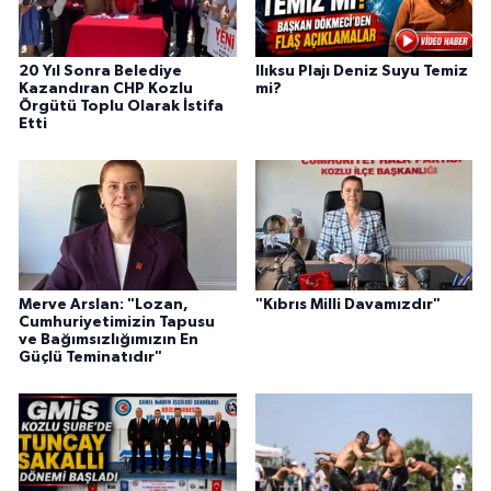
20 Yıl Sonra Belediye
Ilıksu Plajı Deniz Suyu Temiz
Kazandıran CHP Kozlu
mi?
Örgütü Toplu Olarak İstifa
Etti
Merve Arslan: "Lozan,
"Kıbrıs Milli Davamızdır"
Cumhuriyetimizin Tapusu
ve Bağımsızlığımızın En
Güçlü Teminatıdır"