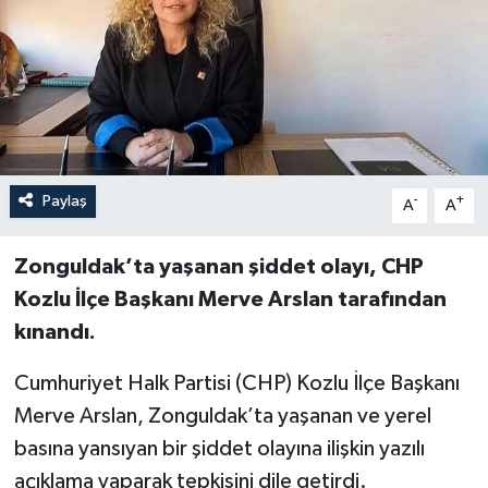
Özel
Mesaj
Dergim
Paylaş
-
+
Ulusal
A
A
Zonguldak’ta yaşanan şiddet olayı, CHP
Kozlu İlçe Başkanı Merve Arslan tarafından
kınandı.
Cumhuriyet Halk Partisi (CHP) Kozlu İlçe Başkanı
Merve Arslan, Zonguldak’ta yaşanan ve yerel
basına yansıyan bir şiddet olayına ilişkin yazılı
açıklama yaparak tepkisini dile getirdi.