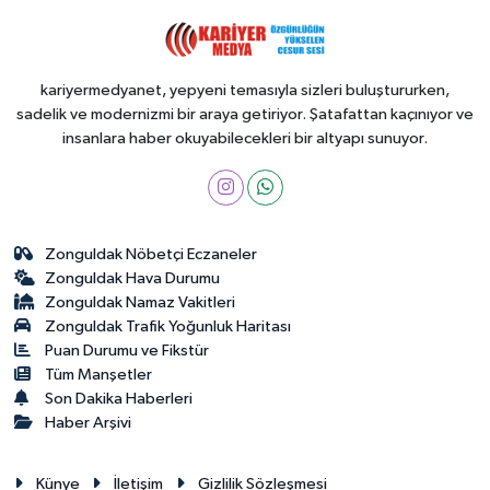
kariyermedyanet, yepyeni temasıyla sizleri buluştururken,
sadelik ve modernizmi bir araya getiriyor. Şatafattan kaçınıyor ve
insanlara haber okuyabilecekleri bir altyapı sunuyor.
Zonguldak Nöbetçi Eczaneler
Zonguldak Hava Durumu
Zonguldak Namaz Vakitleri
Zonguldak Trafik Yoğunluk Haritası
Puan Durumu ve Fikstür
Tüm Manşetler
Son Dakika Haberleri
Haber Arşivi
Künye
İletişim
Gizlilik Sözleşmesi