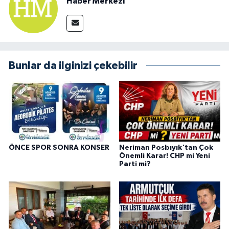
Haber Merkezi
Bunlar da ilginizi çekebilir
ÖNCE SPOR SONRA KONSER
Neriman Posbıyık'tan Çok
Önemli Karar! CHP mi Yeni
Parti mi?