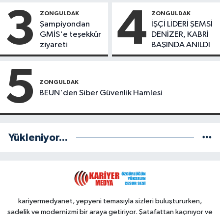
Başkanlar Göreve
3
4
ZONGULDAK
ZONGULDAK
Başladı
Şampiyondan
İŞÇİ LİDERİ ŞEMSİ
GMİS'e teşekkür
DENİZER, KABRİ
ziyareti
BAŞINDA ANILDI
5
ZONGULDAK
BEUN'den Siber Güvenlik Hamlesi
Yükleniyor...
kariyermedyanet, yepyeni temasıyla sizleri buluştururken,
sadelik ve modernizmi bir araya getiriyor. Şatafattan kaçınıyor ve