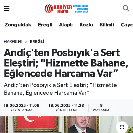
Zonguldak
Zonguldak Nöbetçi Eczaneler
Zonguldak
Ereğli
Alaplı
Kozlu
Kilimli
Çay
Ereğli
Zonguldak Hava Durumu
HABERLER
EREĞLI
Andiç'ten Posbıyık'a Sert
Alaplı
Zonguldak Namaz Vakitleri
Eleştiri; "Hizmette Bahane,
Kozlu
Zonguldak Trafik Yoğunluk Haritası
Eğlencede Harcama Var”
Kilimli
Puan Durumu ve Fikstür
Andiç'ten Posbıyık'a Sert Eleştiri; "Hizmette
Bahane, Eğlencede Harcama Var”
Çaycuma
Tüm Manşetler
18.06.2025 - 11:09
18.06.2025 - 11:28
8
YAYINLANMA
GÜNCELLEME
PAYLAŞIM
Gökçebey
Son Dakika Haberleri
Devrek
Haber Arşivi