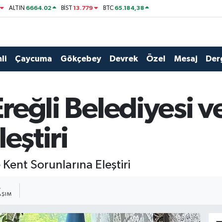
6664.02
13.779
65.184,38
ALTIN
BİST
BTC
li
Çaycuma
Gökçebey
Devrek
Özel
Mesaj
Der
Ereğli Belediyesi v
eştiri
e Kent Sorunlarına Eleştiri
2
AŞIM