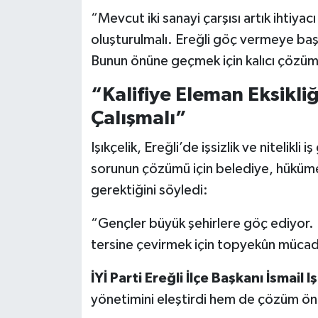
“Mevcut iki sanayi çarşısı artık ihtiyacı
oluşturulmalı. Ereğli göç vermeye baş
Bunun önüne geçmek için kalıcı çözüml
“Kalifiye Eleman Eksikli
Çalışmalı”
Işıkçelik, Ereğli’de işsizlik ve nitelikli
sorunun çözümü için belediye, hükümet
gerektiğini söyledi:
“Gençler büyük şehirlere göç ediyor. K
tersine çevirmek için topyekûn mücad
İYİ Parti Ereğli İlçe Başkanı İsmail Iş
yönetimini eleştirdi hem de çözüm öne