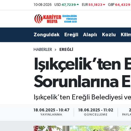
47,7239
55,1823
64,4329
10-08-2026
USD
EUR
GBP
Zonguldak
Zonguldak Nöbetçi Eczaneler
Zonguldak
Ereğli
Alaplı
Kozlu
Kilim
Ereğli
Zonguldak Hava Durumu
HABERLER
EREĞLI
Alaplı
Zonguldak Namaz Vakitleri
Işıkçelik’ten 
Kozlu
Zonguldak Trafik Yoğunluk Haritası
Sorunlarına El
Kilimli
Puan Durumu ve Fikstür
Işıkçelik’ten Ereğli Belediyesi v
Çaycuma
Tüm Manşetler
18.06.2025 - 10:47
18.06.2025 - 11:02
Gökçebey
Son Dakika Haberleri
YAYINLANMA
GÜNCELLEME
PAYL
Devrek
Haber Arşivi