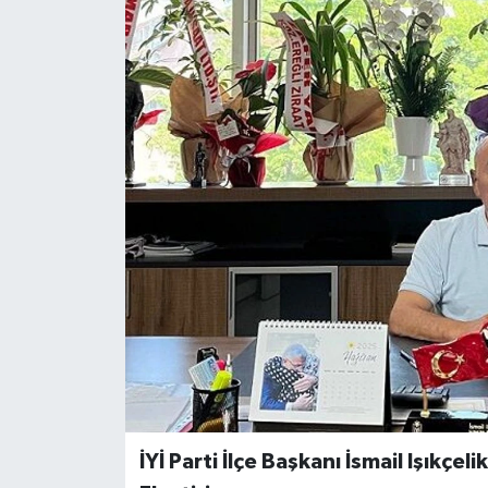
Özel
Mesaj
Dergim
Ulusal
İYİ Parti İlçe Başkanı İsmail Işıkçe