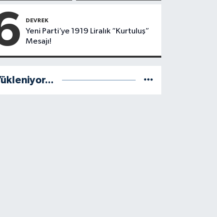
Başladı!
6
Yönetimde
DEVREK
Kimler Var?
Yeni Parti’ye 1919 Liralık “Kurtuluş”
Mesajı!
ükleniyor...