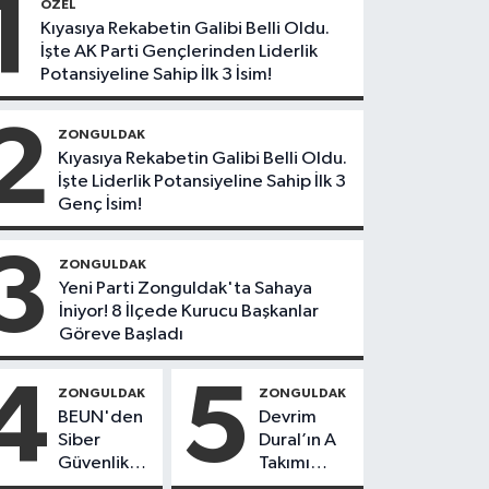
1
ÖZEL
Kıyasıya Rekabetin Galibi Belli Oldu.
İşte AK Parti Gençlerinden Liderlik
Potansiyeline Sahip İlk 3 İsim!
2
ZONGULDAK
Kıyasıya Rekabetin Galibi Belli Oldu.
İşte Liderlik Potansiyeline Sahip İlk 3
Genç İsim!
3
ZONGULDAK
Yeni Parti Zonguldak'ta Sahaya
İniyor! 8 İlçede Kurucu Başkanlar
Göreve Başladı
4
5
ZONGULDAK
ZONGULDAK
BEUN'den
Devrim
Siber
Dural’ın A
Güvenlik
Takımı
Hamlesi
Göreve