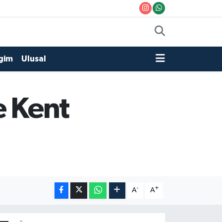
gim
Ulusal
e Kent
-
+
A
A