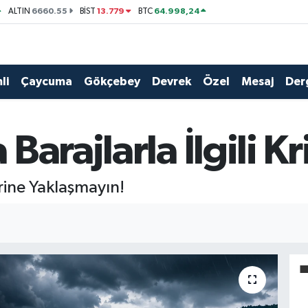
6660.55
13.779
64.998,24
ALTIN
BİST
BTC
li
Çaycuma
Gökçebey
Devrek
Özel
Mesaj
Der
arajlarla İlgili Kr
rine Yaklaşmayın!