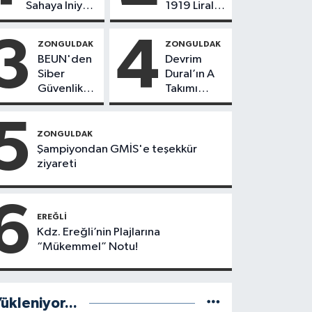
Sahaya İniyor!
1919 Liralık
8 İlçede
“Kurtuluş”
Kurucu
Mesajı!
3
4
ZONGULDAK
ZONGULDAK
Başkanlar
BEUN'den
Devrim
Göreve
Siber
Dural’ın A
Başladı
Güvenlik
Takımı
Hamlesi
Göreve
Başladı!
5
Yönetimde
ZONGULDAK
Kimler Var?
Şampiyondan GMİS'e teşekkür
ziyareti
6
EREĞLI
Kdz. Ereğli’nin Plajlarına
“Mükemmel” Notu!
ükleniyor...