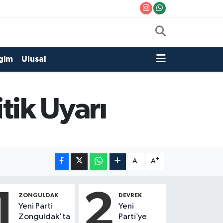
gim
Ulusal
itik Uyarı
-
+
A
A
1
2
ZONGULDAK
DEVREK
Yeni Parti
Yeni
Zonguldak'ta
Parti’ye