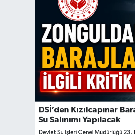
Özel
Mesaj
Dergim
Ulusal
DSİ’den Kızılcapınar Baraj
Su Salınımı Yapılacak
Devlet Su İşleri Genel Müdürlüğü 23.