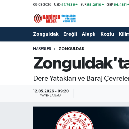
47,7436
55,2510
64,4811
09-08-2026
USD
EUR
GBP
Zonguldak
Zonguldak Nöbetçi Eczaneler
Zonguldak
Ereğli
Alaplı
Kozlu
Kilim
Ereğli
Zonguldak Hava Durumu
HABERLER
ZONGULDAK
Alaplı
Zonguldak Namaz Vakitleri
Zonguldak'ta B
Kozlu
Zonguldak Trafik Yoğunluk Haritası
Dere Yatakları ve Baraj Çevrele
Kilimli
Puan Durumu ve Fikstür
12.05.2026 - 09:20
Çaycuma
Tüm Manşetler
YAYINLANMA
Gökçebey
Son Dakika Haberleri
Devrek
Haber Arşivi