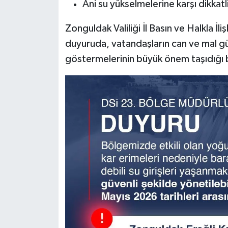
Ani su yükselmelerine karşı dikkatl
Zonguldak Valiliği İl Basın ve Halkla İl
duyuruda, vatandaşların can ve mal güv
göstermelerinin büyük önem taşıdığı be