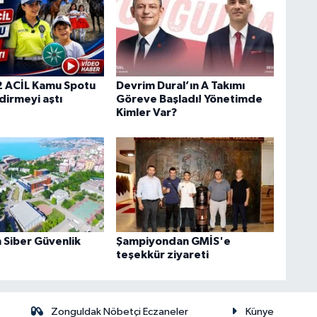
 ACİL Kamu Spotu
Devrim Dural’ın A Takımı
dirmeyi aştı
Göreve Başladı! Yönetimde
Kimler Var?
Siber Güvenlik
Şampiyondan GMİS'e
teşekkür ziyareti
Zonguldak Nöbetçi Eczaneler
Künye