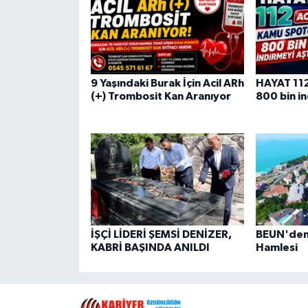
9 Yaşındaki Burak İçin Acil ARh
HAYAT 112
(+) Trombosit Kan Aranıyor
800 bin in
İŞÇİ LİDERİ ŞEMSİ DENİZER,
BEUN'den 
KABRİ BAŞINDA ANILDI
Hamlesi