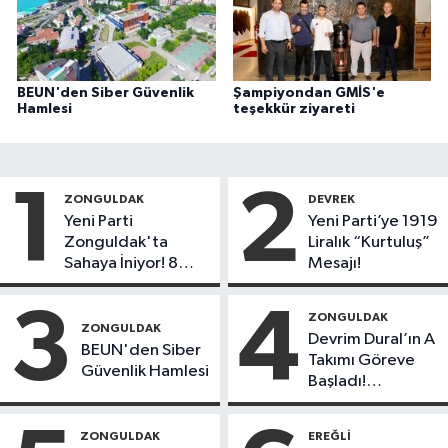
BEUN'den Siber Güvenlik
Şampiyondan GMİS'e
Hamlesi
teşekkür ziyareti
1
2
ZONGULDAK
DEVREK
Yeni Parti
Yeni Parti’ye 1919
Zonguldak'ta
Liralık “Kurtuluş”
Sahaya İniyor! 8
Mesajı!
İlçede Kurucu
Başkanlar Göreve
3
4
ZONGULDAK
Başladı
ZONGULDAK
Devrim Dural’ın A
BEUN'den Siber
Takımı Göreve
Güvenlik Hamlesi
Başladı!
Yönetimde
Kimler Var?
ZONGULDAK
EREĞLI