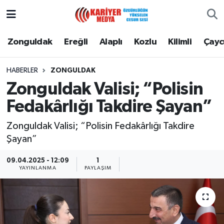
Zonguldak
Zonguldak Nöbetçi Eczaneler
Zonguldak
Ereğli
Alaplı
Kozlu
Kilimli
Çay
Ereğli
Zonguldak Hava Durumu
HABERLER
ZONGULDAK
Zonguldak Valisi; “Polisin
Alaplı
Zonguldak Namaz Vakitleri
Fedakârlığı Takdire Şayan”
Kozlu
Zonguldak Trafik Yoğunluk Haritası
Zonguldak Valisi; “Polisin Fedakârlığı Takdire
Şayan”
Kilimli
Puan Durumu ve Fikstür
09.04.2025 - 12:09
1
Çaycuma
Tüm Manşetler
YAYINLANMA
PAYLAŞIM
Gökçebey
Son Dakika Haberleri
Devrek
Haber Arşivi