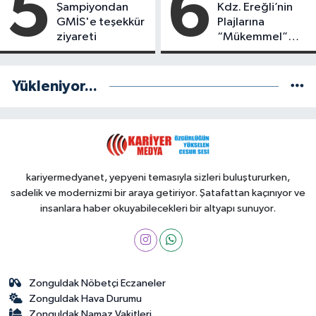
5
6
Şampiyondan
Kdz. Ereğli’nin
GMİS'e teşekkür
Plajlarına
ziyareti
“Mükemmel”
Notu!
Yükleniyor...
kariyermedyanet, yepyeni temasıyla sizleri buluştururken,
sadelik ve modernizmi bir araya getiriyor. Şatafattan kaçınıyor ve
insanlara haber okuyabilecekleri bir altyapı sunuyor.
Zonguldak Nöbetçi Eczaneler
Zonguldak Hava Durumu
Zonguldak Namaz Vakitleri