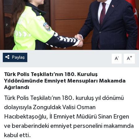
Özel
Mesaj
Dergim
Paylaş
-
+
Ulusal
A
A
Türk Polis Teşkilatı’nın 180. Kuruluş
Yıldönümünde Emniyet Mensupları Makamda
Ağırlandı
Türk Polis Teşkilatı’nın 180. kuruluş yıl dönümü
dolayısıyla Zonguldak Valisi Osman
Hacıbektaşoğlu, İl Emniyet Müdürü Sinan Ergen
ve beraberindeki emniyet personelini makamında
kabul etti.