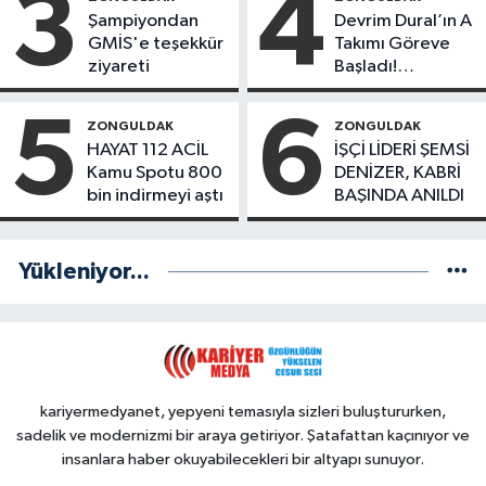
3
4
Başladı
Şampiyondan
Devrim Dural’ın A
GMİS'e teşekkür
Takımı Göreve
ziyareti
Başladı!
Yönetimde
Kimler Var?
5
6
ZONGULDAK
ZONGULDAK
HAYAT 112 ACİL
İŞÇİ LİDERİ ŞEMSİ
Kamu Spotu 800
DENİZER, KABRİ
bin indirmeyi aştı
BAŞINDA ANILDI
Yükleniyor...
kariyermedyanet, yepyeni temasıyla sizleri buluştururken,
sadelik ve modernizmi bir araya getiriyor. Şatafattan kaçınıyor ve
insanlara haber okuyabilecekleri bir altyapı sunuyor.