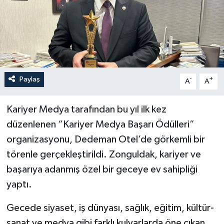
Özel
Mesaj
Dergim
Paylaş
-
+
A
A
Ulusal
Kariyer Medya tarafından bu yıl ilk kez
düzenlenen “Kariyer Medya Başarı Ödülleri”
organizasyonu, Dedeman Otel’de görkemli bir
törenle gerçekleştirildi. Zonguldak, kariyer ve
başarıya adanmış özel bir geceye ev sahipliği
yaptı.
Gecede siyaset, iş dünyası, sağlık, eğitim, kültür-
sanat ve medya gibi farklı kulvarlarda öne çıkan