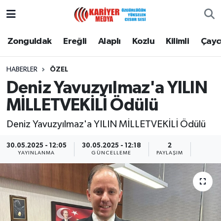
Zonguldak
Zonguldak Nöbetçi Eczaneler
Zonguldak
Ereğli
Alaplı
Kozlu
Kilimli
Çay
Ereğli
Zonguldak Hava Durumu
HABERLER
ÖZEL
Deniz Yavuzyılmaz'a YILIN
Alaplı
Zonguldak Namaz Vakitleri
MİLLETVEKİLİ Ödülü
Kozlu
Zonguldak Trafik Yoğunluk Haritası
Deniz Yavuzyılmaz'a YILIN MİLLETVEKİLİ Ödülü
Kilimli
Puan Durumu ve Fikstür
30.05.2025 - 12:05
30.05.2025 - 12:18
2
YAYINLANMA
GÜNCELLEME
PAYLAŞIM
Çaycuma
Tüm Manşetler
Gökçebey
Son Dakika Haberleri
Devrek
Haber Arşivi