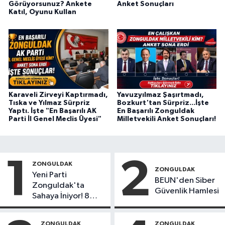
Görüyorsunuz? Ankete
Anket Sonuçları
Katıl, Oyunu Kullan
Karaveli Zirveyi Kaptırmadı,
Yavuzyılmaz Şaşırtmadı,
Tıska ve Yılmaz Sürpriz
Bozkurt'tan Sürpriz...İşte
Yaptı. İşte "En Başarılı AK
En Başarılı Zonguldak
Parti İl Genel Meclis Üyesi"
Milletvekili Anket Sonuçları!
1
2
ZONGULDAK
ZONGULDAK
Yeni Parti
BEUN'den Siber
Zonguldak'ta
Güvenlik Hamlesi
Sahaya İniyor! 8
İlçede Kurucu
Başkanlar Göreve
ZONGULDAK
ZONGULDAK