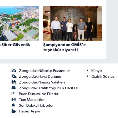
Siber Güvenlik
Şampiyondan GMİS'e
teşekkür ziyareti
Zonguldak Nöbetçi Eczaneler
Künye
Zonguldak Hava Durumu
Gizlilik Sözleşm
Zonguldak Namaz Vakitleri
Zonguldak Trafik Yoğunluk Haritası
Puan Durumu ve Fikstür
Tüm Manşetler
Son Dakika Haberleri
Haber Arşivi