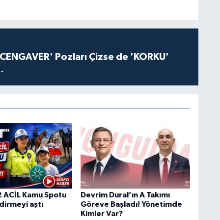
'CENGAVER' Pozları Çizse de 'KORKU'
.
 ACİL Kamu Spotu
Devrim Dural’ın A Takımı
dirmeyi aştı
Göreve Başladı! Yönetimde
Kimler Var?