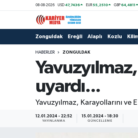
47,7436
55,2510
64,4811
08-08-2026
USD
EUR
GBP
Zonguldak
Zonguldak Nöbetçi Eczaneler
Zonguldak
Ereğli
Alaplı
Kozlu
Kilim
Ereğli
Zonguldak Hava Durumu
HABERLER
ZONGULDAK
Alaplı
Zonguldak Namaz Vakitleri
Yavuzyılmaz, 
Kozlu
Zonguldak Trafik Yoğunluk Haritası
uyardı...
Kilimli
Puan Durumu ve Fikstür
Yavuzyılmaz, Karayollarını ve En
Çaycuma
Tüm Manşetler
12.01.2024 - 22:52
15.01.2024 - 18:30
Gökçebey
Son Dakika Haberleri
YAYINLANMA
GÜNCELLEME
Devrek
Haber Arşivi