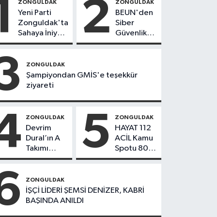
1
2
ZONGULDAK
ZONGULDAK
Yeni Parti
BEUN'den
Zonguldak'ta
Siber
Sahaya İniyor!
Güvenlik
8 İlçede
Hamlesi
Kurucu
3
Başkanlar
ZONGULDAK
Göreve
Şampiyondan GMİS'e teşekkür
Başladı
ziyareti
4
5
ZONGULDAK
ZONGULDAK
Devrim
HAYAT 112
Dural’ın A
ACİL Kamu
Takımı
Spotu 800
Göreve
bin
Başladı!
indirmeyi
6
Yönetimde
aştı
ZONGULDAK
Kimler Var?
İŞÇİ LİDERİ ŞEMSİ DENİZER, KABRİ
BAŞINDA ANILDI