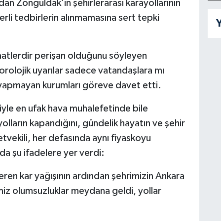
dan Zonguldak’ın şehirlerarası karayollarının
rli tedbirlerin alınmamasına sert tepki
Y
aatlerdir perişan olduğunu söyleyen
rolojik uyarılar sadece vatandaşlara mı
rı yapmayan kurumları göreve davet etti.
le en ufak hava muhalefetinde bile
yolların kapandığını, gündelik hayatın ve şehir
etvekili, her defasında aynı fiyaskoyu
da şu ifadelere yer verdi:
ren kar yağışının ardından şehrimizin Ankara
imiz olumsuzluklar meydana geldi, yollar