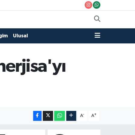
gim
Ulusal
erjisa'yı
-
+
A
A