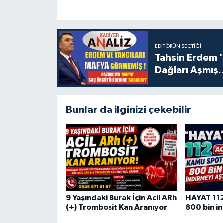
EDITÖRÜN SEÇTIĞI
Tahsin Erdem 
Dağları Aşmış..
Bunlar da ilginizi çekebilir
9 Yaşındaki Burak İçin Acil ARh
HAYAT 112
(+) Trombosit Kan Aranıyor
800 bin in