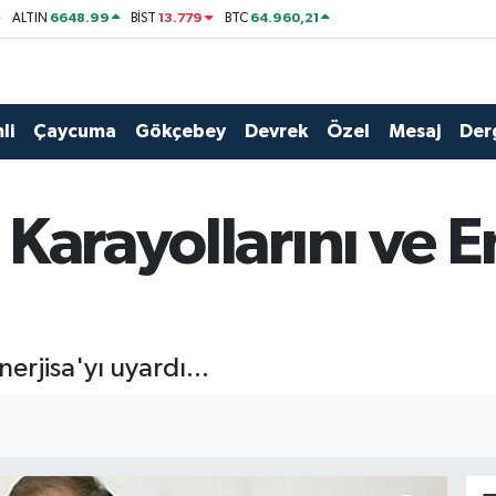
6648.99
13.779
64.960,21
ALTIN
BİST
BTC
li
Çaycuma
Gökçebey
Devrek
Özel
Mesaj
Der
Karayollarını ve En
erjisa'yı uyardı...